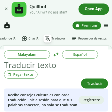
Quillbot
Open App
Your AI writing assistant
Premium
ador de IA
Chat IA
Traductor
Resumidor de textos
Malayalam
Español
Pegar texto
Traducir
Recibe consejos culturales con cada
Regístrate
traducción. Inicia sesión para que tus
palabras conecten, no solo se traduzcan.