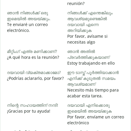
reunión?
B
ഞാൻ നിങ്ങൾക്ക് ഒരു
നിങ്ങൾക്ക് എന്തെങ്കിലും
n
ഇമെയിൽ അയയ്ക്കും.
ആവശ്യമുണ്ടെങ്കിൽ
ന
Te enviaré un correo
ദയവായി എന്നെ
D
electrónico.
അറിയിക്കുക
Por favor, avísame si
necesitas algo
S
മീറ്റിംഗ് എത്ര മണിക്കാണ്?
ഞാൻ അതിൽ
വ
¿A qué hora es la reunión?
പ്രവർത്തിക്കുകയാണ്
A
Estoy trabajando en ello
ദയവായി വ്യക്തമാക്കാമോ?
ഈ ടാസ്ക് പൂർത്തിയാക്കാൻ
¿Podrías aclararlo, por favor?
എനിക്ക് കൂടുതൽ സമയം
ഹ
ആവശ്യമാണ്
¿
Necesito más tiempo para
c
acabar esta tarea.
നിന്റെ സഹായത്തിന് നന്ദി!
ദയവായി എനിക്കൊരു
¡Gracias por tu ayuda!
ഇമെയിൽ അയയ്ക്കുക
Por favor, envíame un correo
electrónico