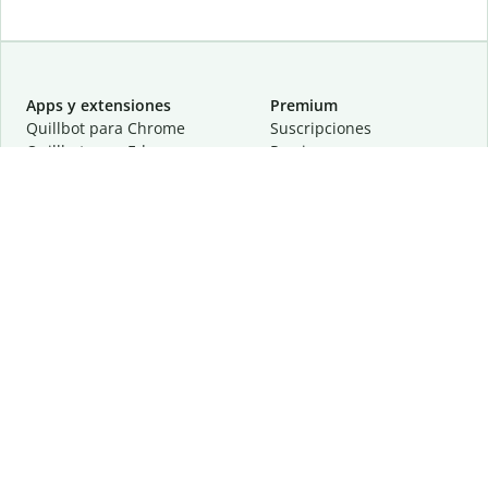
Apps y extensiones
Premium
Quillbot para Chrome
Suscripciones
Quillbot para Edge
Precios
Quillbot para Safari
Para equipos
Quillbot para Android
Afiliación
Quillbot para iOS
Solicita una demostración
Quillbot para Windows
Quillbot para macOS
Quillbot para Word
Herramientas
Empresa
Recursos de escritura
Acerca de
Corrección lingüística
Privacidad
Citas y originalidad
Empleos
Herramientas de IA
Centro de ayuda
Herramientas PDF
Contáctanos
Herramientas para
Recursos
imágenes
Otras herramientas