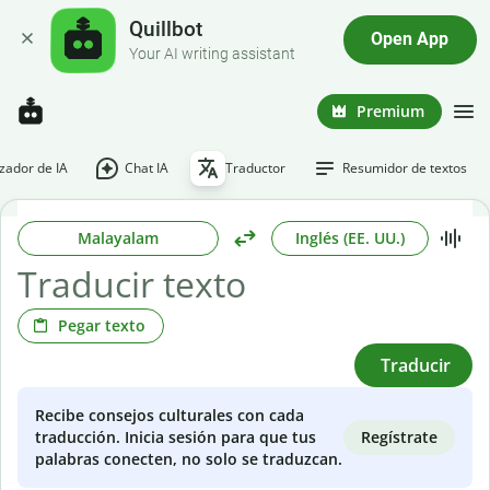
Quillbot
Open App
Your AI writing assistant
Premium
ador de IA
Chat IA
Traductor
Resumidor de textos
Malayalam
Inglés (EE. UU.)
Pegar texto
Traducir
Recibe consejos culturales con cada
Regístrate
traducción. Inicia sesión para que tus
palabras conecten, no solo se traduzcan.