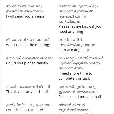
ഞാൻ നിങ്ങൾക്ക് ഒരു
നിങ്ങൾക്ക് എന്തെങ്കിലും
G
ഇമെയിൽ അയയ്ക്കും.
ആവശ്യമുണ്ടെങ്കിൽ
e
I will send you an email.
ദയവായി എന്നെ
ന
അറിയിക്കുക
Y
Please let me know if you
need anything
Y
മീറ്റിംഗ് എത്ര മണിക്കാണ്?
ഞാൻ അതിൽ
What time is the meeting?
പ്രവർത്തിക്കുകയാണ്
വ
I am working on it
ദയവായി വ്യക്തമാക്കാമോ?
ഈ ടാസ്ക് പൂർത്തിയാക്കാൻ
Could you please clarify?
എനിക്ക് കൂടുതൽ സമയം
ആവശ്യമാണ്
ഹ
I need more time to
W
complete this task
നിന്റെ സഹായത്തിന് നന്ദി!
ദയവായി എനിക്കൊരു
Thank you for your help!
ഇമെയിൽ അയയ്ക്കുക
Please send me an email
ഇത് പിന്നീട് ചർച്ച ചെയ്യാം
നിങ്ങൾക്ക് അത്
Let’s discuss this later
ആവർത്തിക്കാമോ?