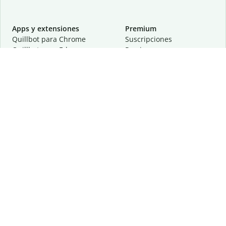
Apps y extensiones
Premium
Quillbot para Chrome
Suscripciones
Quillbot para Edge
Precios
Quillbot para Safari
Para equipos
Quillbot para Android
Afiliación
Quillbot para iOS
Solicita una demostración
Quillbot para Windows
Quillbot para macOS
Quillbot para Word
Herramientas
Empresa
Recursos de escritura
Acerca de
Corrección lingüística
Privacidad
Citas y originalidad
Empleos
Herramientas de IA
Centro de ayuda
Herramientas PDF
Contáctanos
Herramientas para
Recursos
imágenes
Otras herramientas
Herramientas de conversión