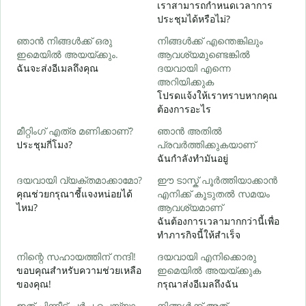
เราสามารถกำหนดเวลาการ
ประชุมได้หรือไม่?
ส
ഞാൻ നിങ്ങൾക്ക് ഒരു
നിങ്ങൾക്ക് എന്തെങ്കിലും
ന
ഇമെയിൽ അയയ്ക്കും.
ആവശ്യമുണ്ടെങ്കിൽ
ด
ฉันจะส่งอีเมลถึงคุณ
ദയവായി എന്നെ
അറിയിക്കുക
โปรดแจ้งให้เราทราบหากคุณ
ใ
ต้องการอะไร
വ
മീറ്റിംഗ് എത്ര മണിക്കാണ്?
ഞാൻ അതിൽ
ล
ประชุมกี่โมง?
പ്രവർത്തിക്കുകയാണ്
ฉันกำลังทำมันอยู่
ദയവായി വ്യക്തമാക്കാമോ?
ഈ ടാസ്ക് പൂർത്തിയാക്കാൻ
ഹ
คุณช่วยกรุณาชี้แจงหน่อยได้
എനിക്ക് കൂടുതൽ സമയം
โ
ไหม?
ആവശ്യമാണ്
ฉันต้องการเวลามากกว่านี้เพื่อ
ทำภารกิจนี้ให้สำเร็จ
നിന്റെ സഹായത്തിന് നന്ദി!
ദയവായി എനിക്കൊരു
ขอบคุณสำหรับความช่วยเหลือ
ഇമെയിൽ അയയ്ക്കുക
ของคุณ!
กรุณาส่งอีเมลถึงฉัน
ഇത് പിന്നീട് ചർച്ച ചെയ്യാം
നിങ്ങൾക്ക് അത്