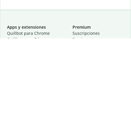
Apps y extensiones
Premium
Quillbot para Chrome
Suscripciones
Quillbot para Edge
Precios
Quillbot para Safari
Para equipos
Quillbot para Android
Afiliación
Quillbot para iOS
Solicita una demostración
Quillbot para Windows
Quillbot para macOS
Quillbot para Word
Herramientas
Empresa
Recursos de escritura
Acerca de
Corrección lingüística
Privacidad
Citas y originalidad
Empleos
Herramientas de IA
Centro de ayuda
Herramientas PDF
Contáctanos
Herramientas para
Recursos
imágenes
Otras herramientas