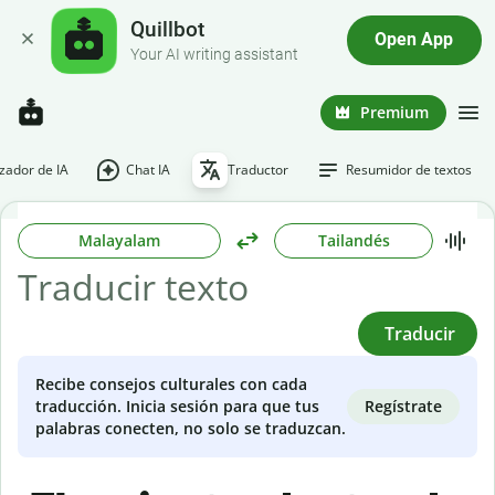
Quillbot
Open App
Your AI writing assistant
Premium
ador de IA
Chat IA
Traductor
Resumidor de textos
Malayalam
Tailandés
Traducir
Recibe consejos culturales con cada
Regístrate
traducción. Inicia sesión para que tus
palabras conecten, no solo se traduzcan.