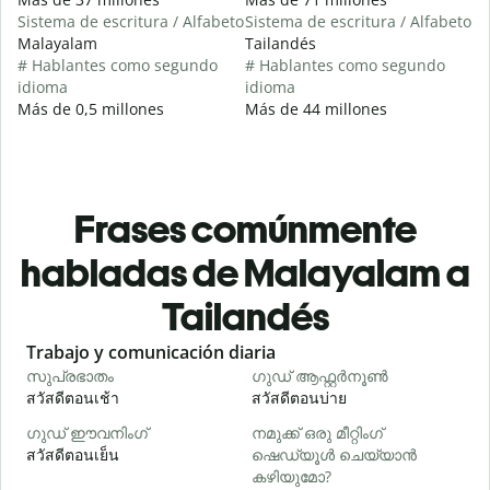
Sistema de escritura / Alfabeto
Sistema de escritura / Alfabeto
Malayalam
Tailandés
# Hablantes como segundo
# Hablantes como segundo
idioma
idioma
Más de 0,5 millones
Más de 44 millones
Frases comúnmente
habladas de Malayalam a
Tailandés
Slide 1 of 6
Trabajo y comunicación diaria
S
സുപ്രഭാതം
ഗുഡ് ആഫ്റ്റർനൂൺ
สวัสดีตอนเช้า
สวัสดีตอนบ่าย
ส
ഗുഡ് ഈവനിംഗ്
നമുക്ക് ഒരു മീറ്റിംഗ്
എ
สวัสดีตอนเย็น
ഷെഡ്യൂൾ ചെയ്യാൻ
ฉ
കഴിയുമോ?