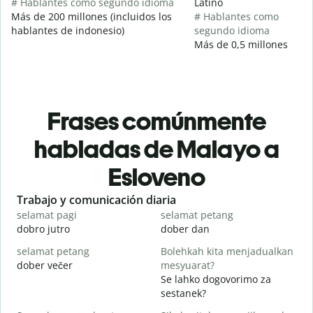
# Hablantes como segundo idioma
Latino
Más de 200 millones (incluidos los
# Hablantes como
hablantes de indonesio)
segundo idioma
Más de 0,5 millones
Frases comúnmente
habladas de Malayo a
Esloveno
Slide 1 of 6
Trabajo y comunicación diaria
S
selamat pagi
selamat petang
H
dobro jutro
dober dan
Ž
selamat petang
Bolehkah kita menjadualkan
n
dober večer
mesyuarat?
m
Se lahko dogovorimo za
S
sestanek?
p