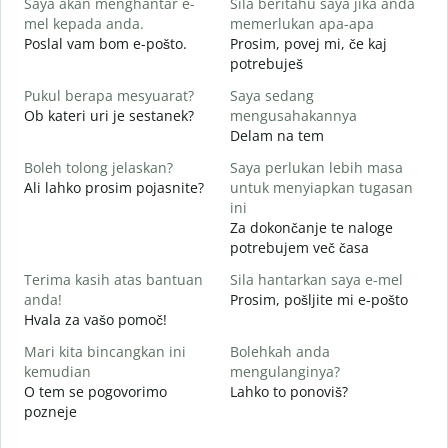
Saya akan menghantar e-
Sila beritahu saya jika anda
D
mel kepada anda.
memerlukan apa-apa
A
Poslal vam bom e-pošto.
Prosim, povej mi, če kaj
V
potrebuješ
Y
Pukul berapa mesyuarat?
Saya sedang
d
Ob kateri uri je sestanek?
mengusahakannya
Delam na tem
s
A
Boleh tolong jelaskan?
Saya perlukan lebih masa
Ali lahko prosim pojasnite?
untuk menyiapkan tugasan
D
ini
K
Za dokončanje te naloge
potrebujem več časa
Terima kasih atas bantuan
Sila hantarkan saya e-mel
anda!
Prosim, pošljite mi e-pošto
Hvala za vašo pomoč!
Mari kita bincangkan ini
Bolehkah anda
kemudian
mengulanginya?
O tem se pogovorimo
Lahko to ponoviš?
pozneje