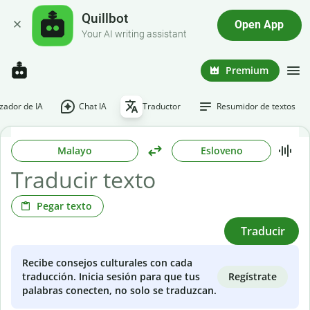
Quillbot
Open App
Your AI writing assistant
Premium
ador de IA
Chat IA
Traductor
Resumidor de textos
Malayo
Esloveno
Pegar texto
Traducir
Recibe consejos culturales con cada
Regístrate
traducción. Inicia sesión para que tus
palabras conecten, no solo se traduzcan.