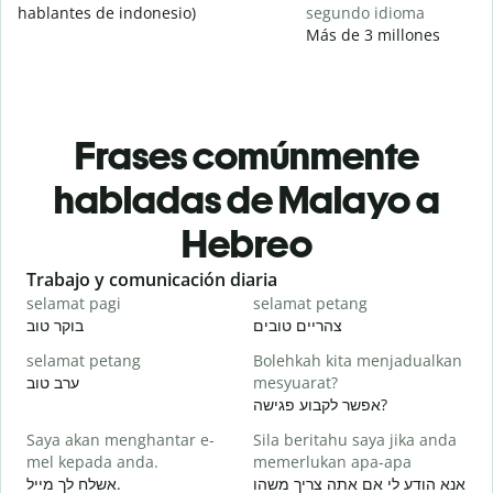
hablantes de indonesio)
segundo idioma
Más de 3 millones
Frases comúnmente
habladas de Malayo a
Hebreo
Slide 1 of 6
Trabajo y comunicación diaria
S
selamat pagi
selamat petang
H
י
צהריים טובים
בוקר טוב
selamat petang
Bolehkah kita menjadualkan
n
ערב טוב
mesyuarat?
א
אפשר לקבוע פגישה?
S
Saya akan menghantar e-
Sila beritahu saya jika anda
p
mel kepada anda.
memerlukan apa-apa
ב
אנא הודע לי אם אתה צריך משהו
אשלח לך מייל.