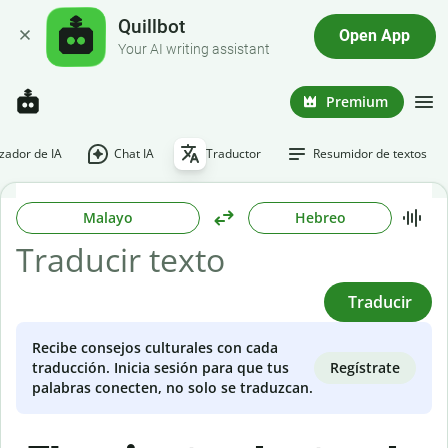
Quillbot
Open App
Your AI writing assistant
Premium
ador de IA
Chat IA
Traductor
Resumidor de textos
Malayo
Hebreo
Traducir
Recibe consejos culturales con cada
Regístrate
traducción. Inicia sesión para que tus
palabras conecten, no solo se traduzcan.