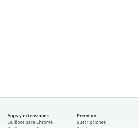
Apps y extensiones
Premium
Quillbot para Chrome
Suscripciones
Quillbot para Edge
Precios
Quillbot para Safari
Para equipos