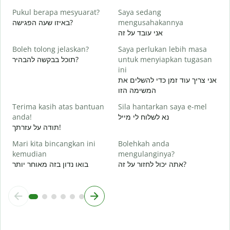
A
Pukul berapa mesyuarat?
Saya sedang
ן
באיזו שעה הפגישה?
mengusahakannya
Y
אני עובד על זה
א
Boleh tolong jelaskan?
Saya perlukan lebih masa
s
תוכל בבקשה להבהיר?
untuk menyiapkan tugasan
ת
ini
אני צריך עוד זמן כדי להשלים את
D
המשימה הזו
Terima kasih atas bantuan
Sila hantarkan saya e-mel
anda!
נא לשלוח לי מייל
תודה על עזרתך!
Mari kita bincangkan ini
Bolehkah anda
kemudian
mengulanginya?
אתה יכול לחזור על זה?
בואו נדון בזה מאוחר יותר