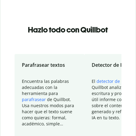
Hazlo todo con Quillbot
Parafrasear textos
Detector de IA
Encuentra las palabras
El
detector de IA
de
adecuadas con la
Quillbot analiza tu
herramienta para
escritura y proporcio
parafrasear
de Quillbot.
útil informe con detal
Usa nuestros modos para
sobre el contenido
hacer que el texto suene
generado y refinado p
como quieras: formal,
IA en tu texto.
académico, simple…