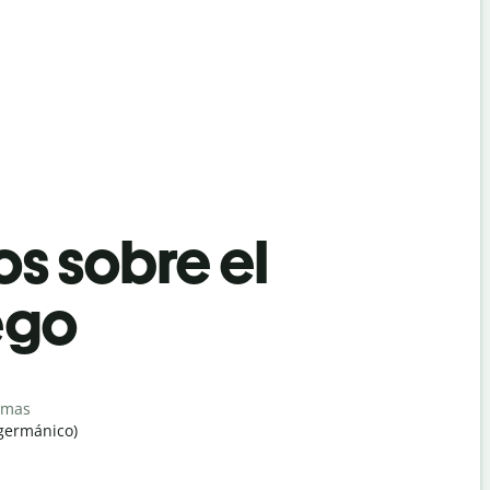
os sobre el
ego
omas
germánico)