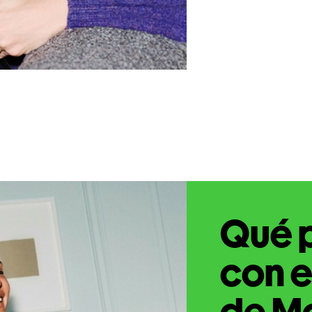
Qué 
con e
de Ma