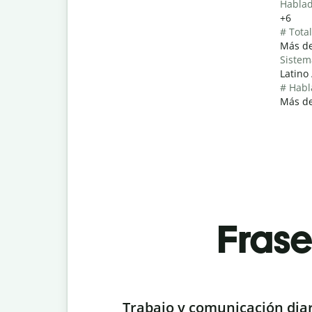
Hablad
+6
# Tota
Más de
Sistem
Latino 
# Habl
Más de
Fras
Slide 1 of 6
Trabajo y comunicación dia