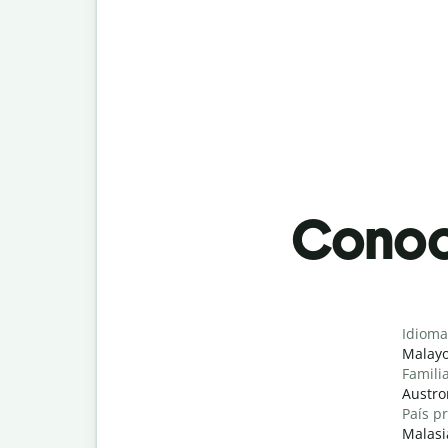
Conoci
Idioma
Malay
Famili
Austro
País pr
Malasi