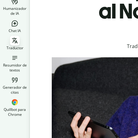
al N
Humanizador
de IA
Chat IA
Trad
Traductor
Resumidor de
textos
Generador de
citas
Quillbot para
Chrome