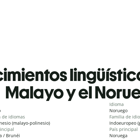
mientos lingüístic
Malayo y el Noru
Idioma
o
Noruego
a de idiomas
Familia de idi
nesio (malayo-polinesio)
Indoeuropeo (
incipal
País principal
a / Brunéi
Noruega