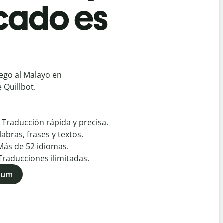
cado es
ego al Malayo en
 Quillbot.
:
Traducción rápida y precisa.
labras, frases y textos.
Más de
52
idiomas.
Traducciones ilimitadas.
mium