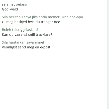
selamat petang
Hello / Hai
God kveld
Hei / Hei
Sila beritahu saya jika anda memerlukan apa-apa
apa khaba
Gi meg beskjed hvis du trenger noe
Hvordan h
Boleh tolong jelaskan?
Anda dial
Kan du være så snill å avklare?
Du er vel
Sila hantarkan saya e-mel
Maafkan s
Vennligst send meg en e-post
Unnskyld 
Di manakah
Hvor er de