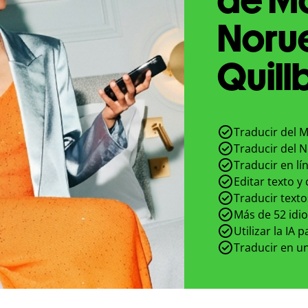
Noru
Quill
Traducir del 
Traducir del 
Traducir en lí
Editar texto y
Traducir texto
Más de 52 idi
Utilizar la IA 
Traducir en un