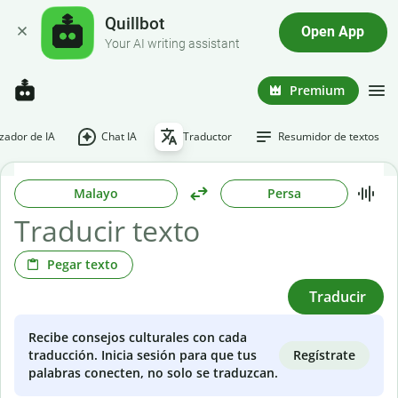
Quillbot
Open App
Your AI writing assistant
Premium
ador de IA
Chat IA
Traductor
Resumidor de textos
Malayo
Persa
Pegar texto
Traducir
Recibe consejos culturales con cada
Regístrate
traducción. Inicia sesión para que tus
palabras conecten, no solo se traduzcan.