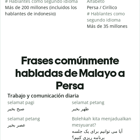
# Hablantes como segundo idioma
Alfabeto
Más de 200 millones (incluidos los
Persa / Cirílico
hablantes de indonesio)
# Hablantes como
segundo idioma
Más de 35 millones
Frases comúnmente
habladas de Malayo a
Persa
Slide 1 of 6
Trabajo y comunicación diaria
S
selamat pagi
selamat petang
H
م
ظهر بخیر
صبح بخیر
selamat petang
Bolehkah kita menjadualkan
n
عصر بخیر
mesyuarat?
ت
آیا می توانیم برای یک جلسه
S
برنامه ریزی کنیم؟