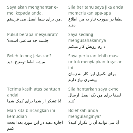
p
Saya akan menghantar e-
Sila beritahu saya jika anda
ر
mel kepada anda.
memerlukan apa-apa
A
لطفا در صورت نیاز به من اطلاع
من برای شما ایمیل می فرستم.
د
دهید
Y
Pukul berapa mesyuarat?
Saya sedang
ر
جلسه چه ساعتی است؟
mengusahakannya
دارم رویش کار میکنم
s
ظ
Boleh tolong jelaskan?
Saya perlukan lebih masa
میشه لطفا توضیح بدید
untuk menyiapkan tugasan
D
ini
؟
برای تکمیل این کار به زمان
بیشتری نیاز دارم
Terima kasih atas bantuan
Sila hantarkan saya e-mel
anda!
لطفا برای من یک ایمیل ارسال
کنید
با تشکر از شما برای کمک شما!
Mari kita bincangkan ini
Bolehkah anda
kemudian
mengulanginya?
آیا می توانید آن را تکرار کنید؟
اجازه دهید در این مورد بعدا بحث
کنیم