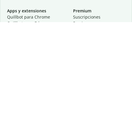
Apps y extensiones
Premium
Quillbot para Chrome
Suscripciones
Quillbot para Edge
Precios
Quillbot para Safari
Para equipos
Quillbot para Android
Afiliación
Quillbot para iOS
Solicita una demostración
Quillbot para Windows
Quillbot para macOS
Quillbot para Word
Herramientas
Empresa
Recursos de escritura
Acerca de
Corrección lingüística
Privacidad
Citas y originalidad
Empleos
Herramientas de IA
Centro de ayuda
Herramientas PDF
Contáctanos
Herramientas para
Recursos
imágenes
Otras herramientas
Herramientas de conversión