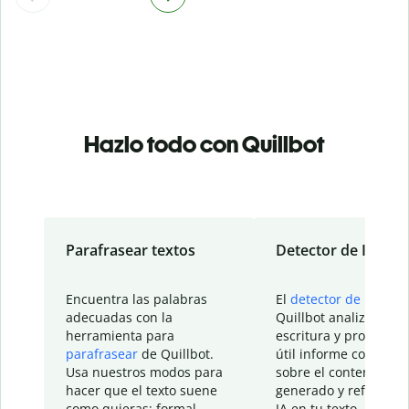
Hazlo todo con Quillbot
Parafrasear textos
Detector de IA
Encuentra las palabras
El
detector de IA
de
adecuadas con la
Quillbot analiza tu
herramienta para
escritura y proporcio
parafrasear
de Quillbot.
útil informe con detal
Usa nuestros modos para
sobre el contenido
hacer que el texto suene
generado y refinado p
como quieras: formal,
IA en tu texto.