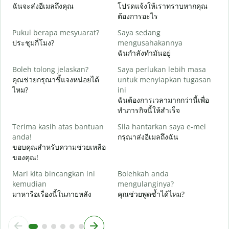
A
ฉันจะส่งอีเมลถึงคุณ
โปรดแจ้งให้เราทราบหากคุณ
ด
ต้องการอะไร
Y
Pukul berapa mesyuarat?
Saya sedang
ใ
ประชุมกี่โมง?
mengusahakannya
ฉันกำลังทำมันอยู่
s
ล
Boleh tolong jelaskan?
Saya perlukan lebih masa
คุณช่วยกรุณาชี้แจงหน่อยได้
untuk menyiapkan tugasan
D
ไหม?
ini
โ
ฉันต้องการเวลามากกว่านี้เพื่อ
ทำภารกิจนี้ให้สำเร็จ
Terima kasih atas bantuan
Sila hantarkan saya e-mel
anda!
กรุณาส่งอีเมลถึงฉัน
ขอบคุณสำหรับความช่วยเหลือ
ของคุณ!
Mari kita bincangkan ini
Bolehkah anda
kemudian
mengulanginya?
มาหารือเรื่องนี้ในภายหลัง
คุณช่วยพูดซ้ำได้ไหม?