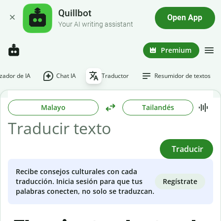
Quillbot
Open App
Your AI writing assistant
Premium
ador de IA
Chat IA
Traductor
Resumidor de textos
Malayo
Tailandés
Traducir
Recibe consejos culturales con cada
Regístrate
traducción. Inicia sesión para que tus
palabras conecten, no solo se traduzcan.