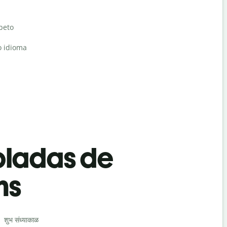
abeto
o idioma
bladas de
ns
Saludos
शुभ संध्याकाळ
नमस्कार / हाय