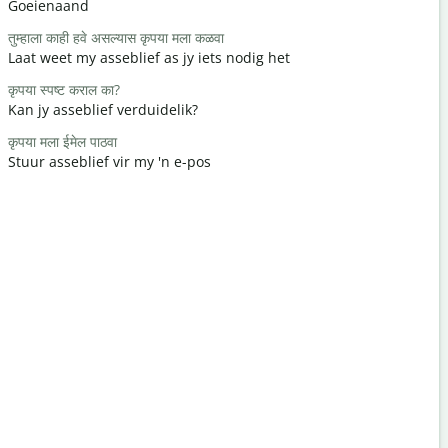
Goeienaand
Hallo / Hal
तुम्हाला काही हवे असल्यास कृपया मला कळवा
कसे आहात?
Laat weet my asseblief as jy iets nodig het
Hoe gaan d
कृपया स्पष्ट कराल का?
तुमचे स्वागत 
Kan jy asseblief verduidelik?
Jy is welk
कृपया मला ईमेल पाठवा
माफ करा / मा
Stuur asseblief vir my 'n e-pos
Verskoon 
सर्वात जवळचे 
Waar is di