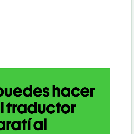
puedes hacer
l traductor
ratí al