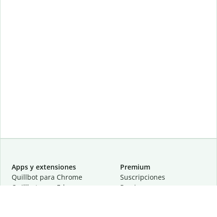
Apps y extensiones
Premium
Quillbot para Chrome
Suscripciones
Quillbot para Edge
Precios
Quillbot para Safari
Para equipos
Quillbot para Android
Afiliación