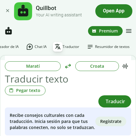
Quillbot
Open App
Your AI writing assistant
Premium
ador de IA
Chat IA
Traductor
Resumidor de textos
Maratí
Croata
Pegar texto
Traducir
Recibe consejos culturales con cada
Regístrate
traducción. Inicia sesión para que tus
palabras conecten, no solo se traduzcan.