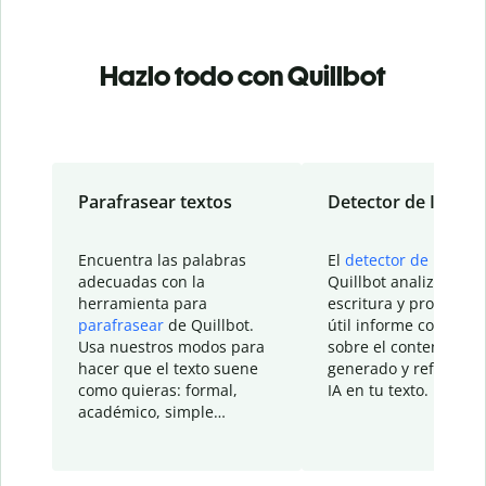
Hazlo todo con Quillbot
Parafrasear textos
Detector de IA
Encuentra las palabras
El
detector de IA
de
adecuadas con la
Quillbot analiza tu
herramienta para
escritura y proporcio
parafrasear
de Quillbot.
útil informe con detal
Usa nuestros modos para
sobre el contenido
hacer que el texto suene
generado y refinado p
como quieras: formal,
IA en tu texto.
académico, simple…