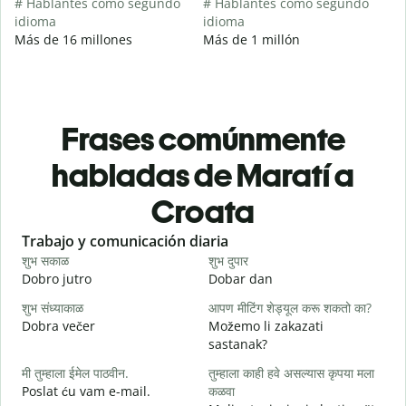
# Hablantes como segundo
# Hablantes como segundo
idioma
idioma
Más de 16 millones
Más de 1 millón
Frases comúnmente
habladas de Maratí a
Croata
Slide 1 of 6
Trabajo y comunicación diaria
S
शुभ सकाळ
शुभ दुपार
न
Dobro jutro
Dobar dan
B
शुभ संध्याकाळ
आपण मीटिंग शेड्यूल करू शकतो का?
म
Dobra večer
Možemo li zakazati
M
sastanak?
श
मी तुम्हाला ईमेल पाठवीन.
तुम्हाला काही हवे असल्यास कृपया मला
D
Poslat ću vam e-mail.
कळवा
त