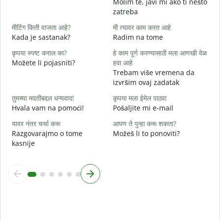
Molim te, javi mi ako ti nešto
zatreba
ह
मीटिंग किती वाजता आहे?
मी त्यावर काम करत आहे
d
Kada je sastanak?
Radim na tome
न
कृपया स्पष्ट कराल का?
हे काम पूर्ण करण्यासाठी मला आणखी वेळ
Možete li pojasniti?
हवा आहे
Trebam više vremena da
स
izvršim ovaj zadatak
G
तुमच्या मदतीबद्दल धन्यवाद!
कृपया मला ईमेल पाठवा
Hvala vam na pomoći!
Pošaljite mi e-mail
यावर नंतर चर्चा करू
आपण ते पुन्हा करू शकता?
Razgovarajmo o tome
Možeš li to ponoviti?
kasnije