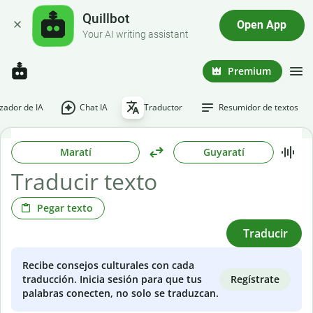
Quillbot
Open App
Your AI writing assistant
Premium
ador de IA
Chat IA
Traductor
Resumidor de textos
Maratí
Guyaratí
Pegar texto
Traducir
Recibe consejos culturales con cada
Regístrate
traducción. Inicia sesión para que tus
palabras conecten, no solo se traduzcan.