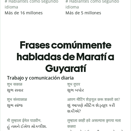
# Hablantes como segundo
# Hablantes como segundo
idioma
idioma
Más de 16 millones
Más de 5 millones
Frases comúnmente
habladas de Maratí a
Guyaratí
Slide 1 of 6
Trabajo y comunicación diaria
S
शुभ सकाळ
शुभ दुपार
न
શુભ સવાર
શુભ બપોર
હ
शुभ संध्याकाळ
आपण मीटिंग शेड्यूल करू शकतो का?
म
શુભ સાંજ
શું આપણે મીટિંગ શેડ્યૂલ કરી
મ
શકીએ?
श
मी तुम्हाला ईमेल पाठवीन.
तुम्हाला काही हवे असल्यास कृपया मला
શ
હું તમને ઈમેલ મોકલીશ.
कळवा
त