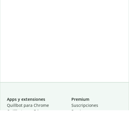
Apps y extensiones
Premium
Quillbot para Chrome
Suscripciones
Quillbot para Edge
Precios
Quillbot para Safari
Para equipos
Quillbot para Android
Afiliación