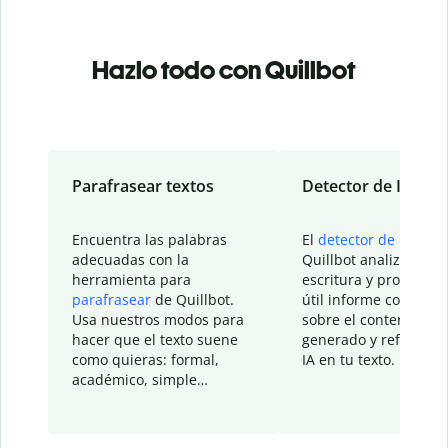
Hazlo todo con Quillbot
Parafrasear textos
Detector de IA
Encuentra las palabras
El
detector de IA
de
adecuadas con la
Quillbot analiza tu
herramienta para
escritura y proporcio
parafrasear
de Quillbot.
útil informe con detal
Usa nuestros modos para
sobre el contenido
hacer que el texto suene
generado y refinado p
como quieras: formal,
IA en tu texto.
académico, simple…