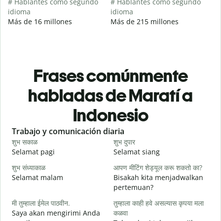
# Hablantes como segundo
# Hablantes como segundo
idioma
idioma
Más de 16 millones
Más de 215 millones
Frases comúnmente
habladas de Maratí a
Indonesio
Slide 1 of 6
Trabajo y comunicación diaria
S
शुभ सकाळ
शुभ दुपार
न
Selamat pagi
Selamat siang
H
शुभ संध्याकाळ
आपण मीटिंग शेड्यूल करू शकतो का?
म
Selamat malam
Bisakah kita menjadwalkan
N
pertemuan?
श
मी तुम्हाला ईमेल पाठवीन.
तुम्हाला काही हवे असल्यास कृपया मला
S
Saya akan mengirimi Anda
कळवा