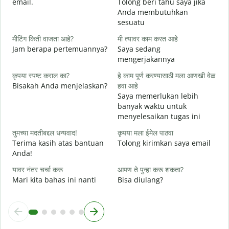
email.
Tolong beri tahu saya jika
त
Anda membutuhkan
T
sesuatu
ह
मीटिंग किती वाजता आहे?
मी त्यावर काम करत आहे
Y
Jam berapa pertemuannya?
Saya sedang
mengerjakannya
न
S
कृपया स्पष्ट कराल का?
हे काम पूर्ण करण्यासाठी मला आणखी वेळ
Bisakah Anda menjelaskan?
हवा आहे
Saya memerlukan lebih
स
banyak waktu untuk
D
menyelesaikan tugas ini
तुमच्या मदतीबद्दल धन्यवाद!
कृपया मला ईमेल पाठवा
Terima kasih atas bantuan
Tolong kirimkan saya email
Anda!
यावर नंतर चर्चा करू
आपण ते पुन्हा करू शकता?
Mari kita bahas ini nanti
Bisa diulang?