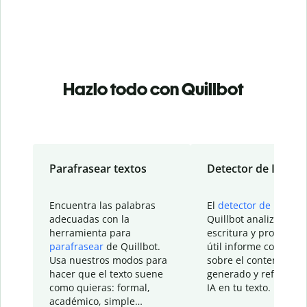
Hazlo todo con Quillbot
Parafrasear textos
Detector de IA
Encuentra las palabras
El
detector de IA
de
adecuadas con la
Quillbot analiza tu
herramienta para
escritura y proporcio
parafrasear
de Quillbot.
útil informe con detal
Usa nuestros modos para
sobre el contenido
hacer que el texto suene
generado y refinado p
como quieras: formal,
IA en tu texto.
académico, simple…