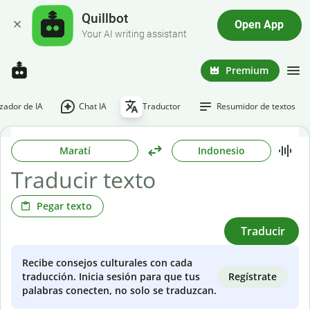
Quillbot
Open App
Your AI writing assistant
Premium
ador de IA
Chat IA
Traductor
Resumidor de textos
Maratí
Indonesio
Pegar texto
Traducir
Recibe consejos culturales con cada
Regístrate
traducción. Inicia sesión para que tus
palabras conecten, no solo se traduzcan.