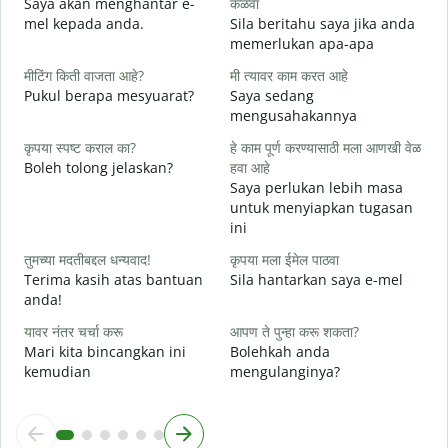
Saya akan menghantar e-
कळवा
p
mel kepada anda.
Sila beritahu saya jika anda
त
memerlukan apa-apa
A
मीटिंग किती वाजता आहे?
मी त्यावर काम करत आहे
ह
Pukul berapa mesyuarat?
Saya sedang
Y
mengusahakannya
न
कृपया स्पष्ट कराल का?
हे काम पूर्ण करण्यासाठी मला आणखी वेळ
s
Boleh tolong jelaskan?
हवा आहे
Saya perlukan lebih masa
स
untuk menyiapkan tugasan
D
ini
तुमच्या मदतीबद्दल धन्यवाद!
कृपया मला ईमेल पाठवा
Terima kasih atas bantuan
Sila hantarkan saya e-mel
anda!
यावर नंतर चर्चा करू
आपण ते पुन्हा करू शकता?
Mari kita bincangkan ini
Bolehkah anda
kemudian
mengulanginya?