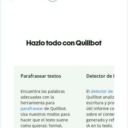
Hazlo todo con Quillbot
Parafrasear textos
Detector de IA
Encuentra las palabras
El
detector de IA
de
adecuadas con la
Quillbot analiza tu
herramienta para
escritura y proporcio
parafrasear
de Quillbot.
útil informe con detal
Usa nuestros modos para
sobre el contenido
hacer que el texto suene
generado y refinado p
como quieras: formal,
IA en tu texto.