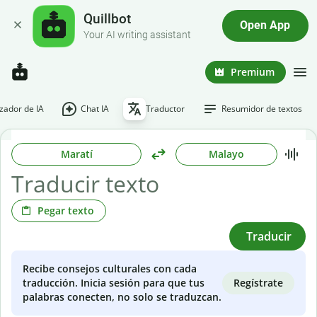
Quillbot
Open App
Your AI writing assistant
Premium
ador de IA
Chat IA
Traductor
Resumidor de textos
Maratí
Malayo
Pegar texto
Traducir
Recibe consejos culturales con cada
Regístrate
traducción. Inicia sesión para que tus
palabras conecten, no solo se traduzcan.