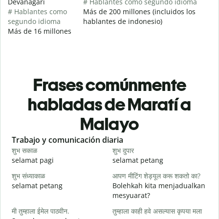
Devanagari
# Hablantes como segundo idioma
# Hablantes como
Más de 200 millones (incluidos los
segundo idioma
hablantes de indonesio)
Más de 16 millones
Frases comúnmente
habladas de Maratí a
Malayo
Slide 1 of 6
Trabajo y comunicación diaria
S
शुभ सकाळ
शुभ दुपार
न
selamat pagi
selamat petang
H
शुभ संध्याकाळ
आपण मीटिंग शेड्यूल करू शकतो का?
म
selamat petang
Bolehkah kita menjadualkan
n
mesyuarat?
श
मी तुम्हाला ईमेल पाठवीन.
तुम्हाला काही हवे असल्यास कृपया मला
S