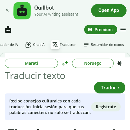
Quillbot
Open App
Your AI writing assistant
Premium
ador de IA
Chat IA
Traductor
Resumidor de textos
Maratí
Noruego
Traducir
Recibe consejos culturales con cada
Regístrate
traducción. Inicia sesión para que tus
palabras conecten, no solo se traduzcan.