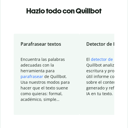
Hazlo todo con Quillbot
Parafrasear textos
Detector de IA
Encuentra las palabras
El
detector de IA
de
adecuadas con la
Quillbot analiza tu
herramienta para
escritura y proporcio
parafrasear
de Quillbot.
útil informe con detal
Usa nuestros modos para
sobre el contenido
hacer que el texto suene
generado y refinado p
como quieras: formal,
IA en tu texto.
académico, simple…