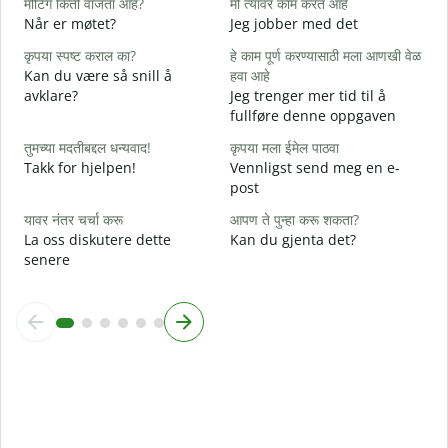
मीटिंग किती वाजता आहे?
मी त्यावर काम करत आहे
ह
Når er møtet?
Jeg jobber med det
J
कृपया स्पष्ट कराल का?
हे काम पूर्ण करण्यासाठी मला आणखी वेळ
न
Kan du være så snill å
हवा आहे
A
avklare?
Jeg trenger mer tid til å
fullføre denne oppgaven
स
H
तुमच्या मदतीबद्दल धन्यवाद!
कृपया मला ईमेल पाठवा
h
Takk for hjelpen!
Vennligst send meg en e-
post
यावर नंतर चर्चा करू
आपण ते पुन्हा करू शकता?
La oss diskutere dette
Kan du gjenta det?
senere