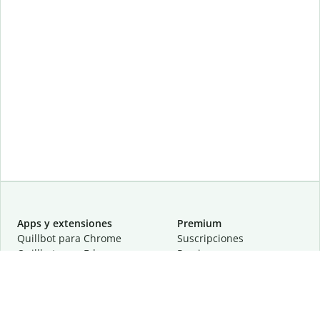
Apps y extensiones
Premium
Quillbot para Chrome
Suscripciones
Quillbot para Edge
Precios
Quillbot para Safari
Para equipos
Quillbot para Android
Afiliación
Quillbot para iOS
Solicita una demostración
Quillbot para Windows