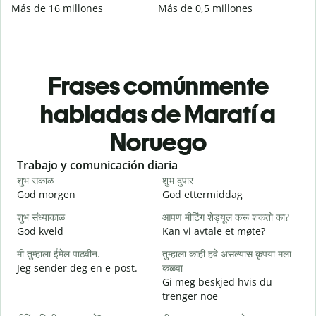
Más de 16 millones
Más de 0,5 millones
Frases comúnmente
habladas de Maratí a
Noruego
Slide 1 of 6
Trabajo y comunicación diaria
S
शुभ सकाळ
शुभ दुपार
न
God morgen
God ettermiddag
H
शुभ संध्याकाळ
आपण मीटिंग शेड्यूल करू शकतो का?
म
God kveld
Kan vi avtale et møte?
J
मी तुम्हाला ईमेल पाठवीन.
तुम्हाला काही हवे असल्यास कृपया मला
श
Jeg sender deg en e-post.
कळवा
G
Gi meg beskjed hvis du
त
trenger noe
D