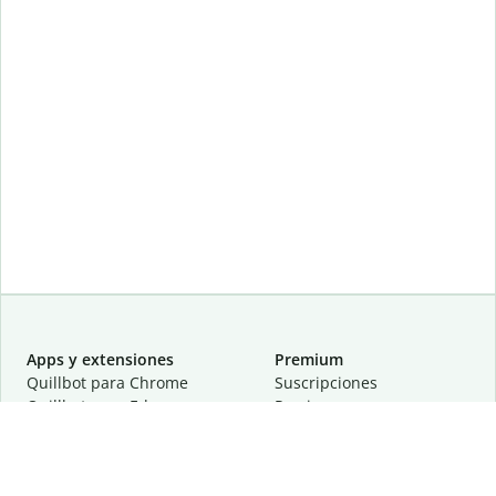
Apps y extensiones
Premium
Quillbot para Chrome
Suscripciones
Quillbot para Edge
Precios
Quillbot para Safari
Para equipos
Quillbot para Android
Afiliación
Quillbot para iOS
Solicita una demostración