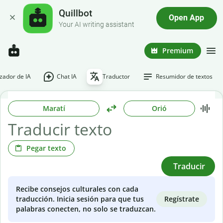
Quillbot
Open App
Your AI writing assistant
Premium
ador de IA
Chat IA
Traductor
Resumidor de textos
Maratí
Orió
Pegar texto
Traducir
Recibe consejos culturales con cada
Regístrate
traducción. Inicia sesión para que tus
palabras conecten, no solo se traduzcan.