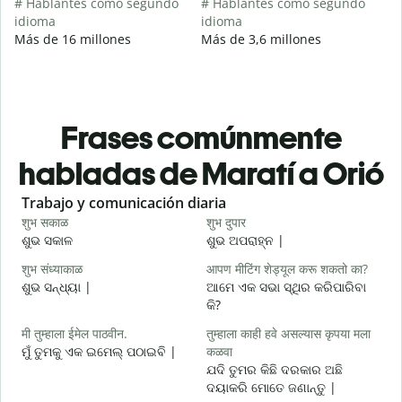
# Hablantes como segundo
# Hablantes como segundo
idioma
idioma
Más de 16 millones
Más de 3,6 millones
Frases comúnmente
habladas de Maratí a Orió
Slide 1 of 6
Trabajo y comunicación diaria
S
शुभ सकाळ
शुभ दुपार
न
ଶୁଭ ସକାଳ
ଶୁଭ ଅପରାହ୍ନ |
ନ
शुभ संध्याकाळ
आपण मीटिंग शेड्यूल करू शकतो का?
म
ଶୁଭ ସନ୍ଧ୍ୟା |
ଆମେ ଏକ ସଭା ସ୍ଥିର କରିପାରିବା
ମ
କି?
श
मी तुम्हाला ईमेल पाठवीन.
तुम्हाला काही हवे असल्यास कृपया मला
ଶ
ମୁଁ ତୁମକୁ ଏକ ଇମେଲ୍ ପଠାଇବି |
कळवा
त
ଯଦି ତୁମର କିଛି ଦରକାର ଅଛି
ଦୟାକରି ମୋତେ ଜଣାନ୍ତୁ |