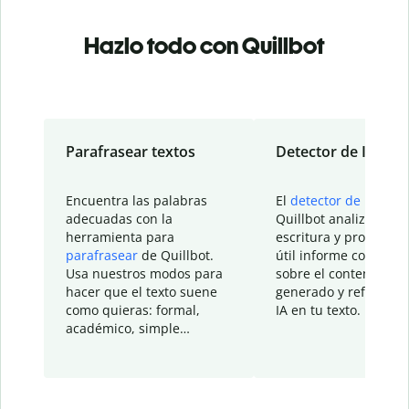
Hazlo todo con Quillbot
Parafrasear textos
Detector de IA
Encuentra las palabras
El
detector de IA
de
adecuadas con la
Quillbot analiza tu
herramienta para
escritura y proporcio
parafrasear
de Quillbot.
útil informe con detal
Usa nuestros modos para
sobre el contenido
hacer que el texto suene
generado y refinado p
como quieras: formal,
IA en tu texto.
académico, simple…