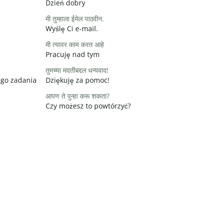
Dzień dobry
मी तुम्हाला ईमेल पाठवीन.
Wyślę Ci e-mail.
मी त्यावर काम करत आहे
Pracuję nad tym
तुमच्या मदतीबद्दल धन्यवाद!
ego zadania
Dziękuję za pomoc!
आपण ते पुन्हा करू शकता?
Czy możesz to powtórzyć?