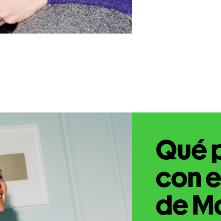
Qué 
con e
de Ma