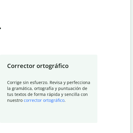
t
Corrector ortográfico
Resumid
Corrige sin esfuerzo. Revisa y perfecciona
Deja que el
la gramática, ortografía y puntuación de
Quillbot si
tus textos de forma rápida y sencilla con
investigació
nuestro
corrector ortográfico
.
electrónico
visión gener