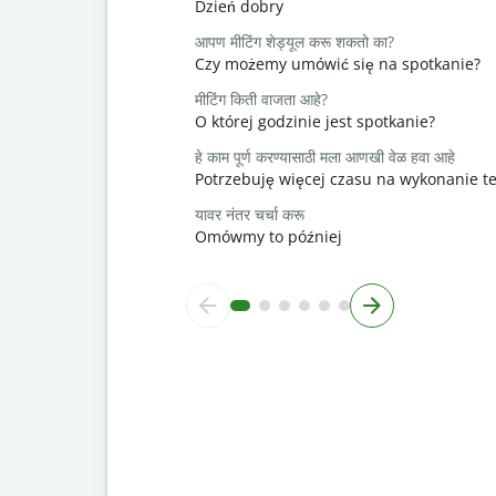
Dzień dobry
आपण मीटिंग शेड्यूल करू शकतो का?
Czy możemy umówić się na spotkanie?
मीटिंग किती वाजता आहे?
O której godzinie jest spotkanie?
हे काम पूर्ण करण्यासाठी मला आणखी वेळ हवा आहे
Potrzebuję więcej czasu na wykonanie t
यावर नंतर चर्चा करू
Omówmy to później