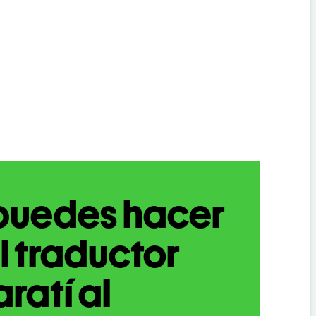
puedes hacer
l traductor
ratí al