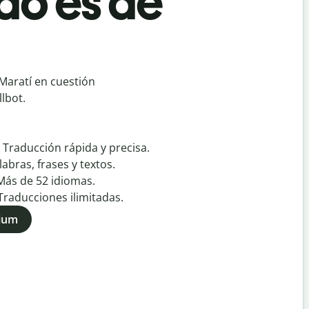
do es de
Maratí en cuestión
lbot.
:
Traducción rápida y precisa.
labras, frases y textos.
Más de
52
idiomas.
Traducciones ilimitadas.
mium