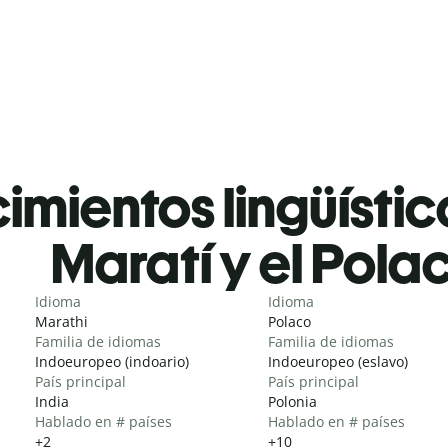
mientos lingüístic
Maratí y el Pola
Idioma
Idioma
Marathi
Polaco
Familia de idiomas
Familia de idiomas
Indoeuropeo (indoario)
Indoeuropeo (eslavo)
País principal
País principal
India
Polonia
Hablado en # países
Hablado en # países
+2
+10