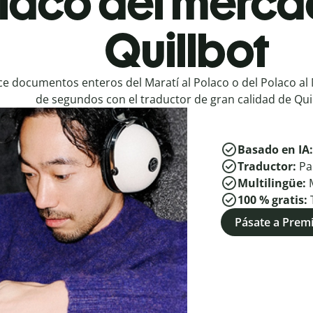
olaco del merca
Quillbot
e documentos enteros del Maratí al Polaco o del Polaco al 
de segundos con el traductor de gran calidad de Quil
Basado en IA
Traductor:
Pa
Multilingüe:
100 % gratis:
Pásate a Pre