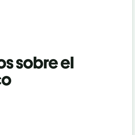
os sobre el
co