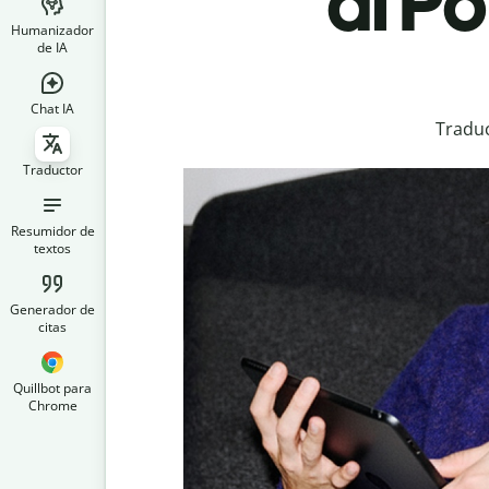
al P
Humanizador
de IA
Chat IA
Traduc
Traductor
Resumidor de
textos
Generador de
citas
Quillbot para
Chrome