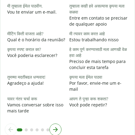
मी तुम्हाला ईमेल पाठवीन.
तुम्हाला काही हवे असल्यास कृपया मला
B
Vou te enviar um e-mail.
कळवा
त
Entre em contato se precisar
D
de qualquer apoio
ह
मीटिंग किती वाजता आहे?
मी त्यावर काम करत आहे
S
Qual é o horário da reunião?
Estou trabalhando nisso
न
कृपया स्पष्ट कराल का?
हे काम पूर्ण करण्यासाठी मला आणखी वेळ
A
Você poderia esclarecer?
हवा आहे
Preciso de mais tempo para
स
concluir esta tarefa
O
p
तुमच्या मदतीबद्दल धन्यवाद!
कृपया मला ईमेल पाठवा
Agradeço a ajuda!
Por favor, envie-me um e-
mail
यावर नंतर चर्चा करू
आपण ते पुन्हा करू शकता?
Vamos conversar sobre isso
Você pode repetir?
mais tarde