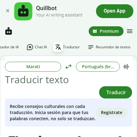
Quillbot
Open App
Your AI writing assistant
Premium
ador de IA
Chat IA
Traductor
Resumidor de textos
Maratí
Portugués (brasileño)
Traducir
Recibe consejos culturales con cada
Regístrate
traducción. Inicia sesión para que tus
palabras conecten, no solo se traduzcan.