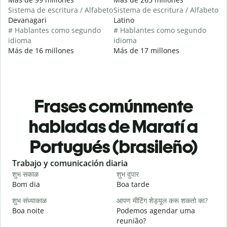
Sistema de escritura / Alfabeto
Sistema de escritura / Alfabeto
Devanagari
Latino
# Hablantes como segundo
# Hablantes como segundo
idioma
idioma
Más de 16 millones
Más de 17 millones
Frases comúnmente
habladas de Maratí a
Portugués (brasileño)
Slide 1 of 6
Trabajo y comunicación diaria
S
शुभ सकाळ
शुभ दुपार
न
Bom dia
Boa tarde
O
शुभ संध्याकाळ
आपण मीटिंग शेड्यूल करू शकतो का?
म
Boa noite
Podemos agendar uma
reunião?
श