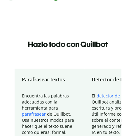
Hazlo todo con Quillbot
Parafrasear textos
Detector de IA
Encuentra las palabras
El
detector de IA
de
adecuadas con la
Quillbot analiza tu
herramienta para
escritura y proporcio
parafrasear
de Quillbot.
útil informe con detal
Usa nuestros modos para
sobre el contenido
hacer que el texto suene
generado y refinado p
como quieras: formal,
IA en tu texto.