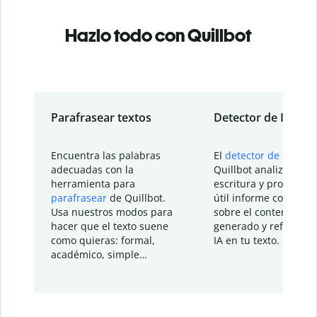
Hazlo todo con Quillbot
Parafrasear textos
Detector de IA
Encuentra las palabras
El
detector de IA
de
adecuadas con la
Quillbot analiza tu
herramienta para
escritura y proporcio
parafrasear
de Quillbot.
útil informe con detal
Usa nuestros modos para
sobre el contenido
hacer que el texto suene
generado y refinado p
como quieras: formal,
IA en tu texto.
académico, simple…