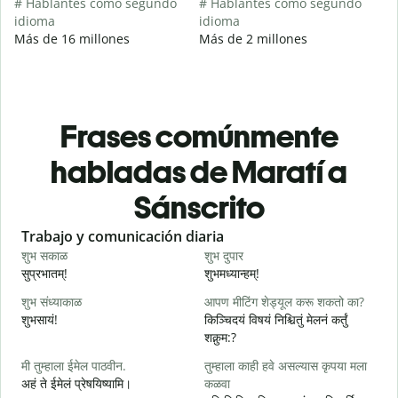
# Hablantes como segundo
# Hablantes como segundo
idioma
idioma
Más de 16 millones
Más de 2 millones
Frases comúnmente
habladas de Maratí a
Sánscrito
Slide 1 of 6
Trabajo y comunicación diaria
S
शुभ सकाळ
शुभ दुपार
न
सुप्रभातम्!
शुभमध्यान्हम्!
न
शुभ संध्याकाळ
आपण मीटिंग शेड्यूल करू शकतो का?
म
शुभसायं!
किञ्चिदयं विषयं निश्चितुं मेलनं कर्तुं
म
शक्नुम:?
मी तुम्हाला ईमेल पाठवीन.
तुम्हाला काही हवे असल्यास कृपया मला
श
अहं ते ईमेलं प्रेषयिष्यामि।
कळवा
स