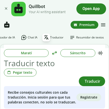
Quillbot
Open App
Your AI writing assistant
Premium
ador de IA
Chat IA
Traductor
Resumidor de textos
Maratí
Sánscrito
Pegar texto
Traducir
Recibe consejos culturales con cada
Regístrate
traducción. Inicia sesión para que tus
palabras conecten, no solo se traduzcan.