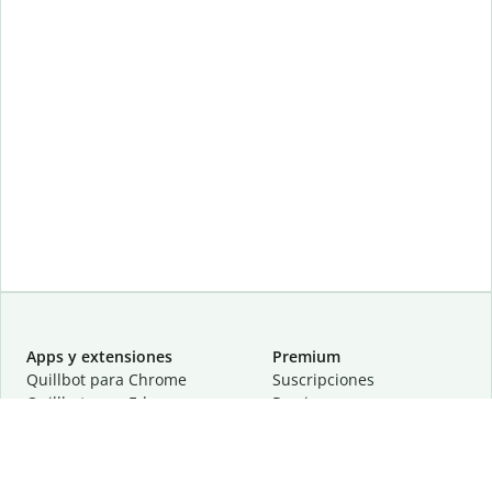
Apps y extensiones
Premium
Quillbot para Chrome
Suscripciones
Quillbot para Edge
Precios
Quillbot para Safari
Para equipos
Quillbot para Android
Afiliación
Quillbot para iOS
Solicita una demostración