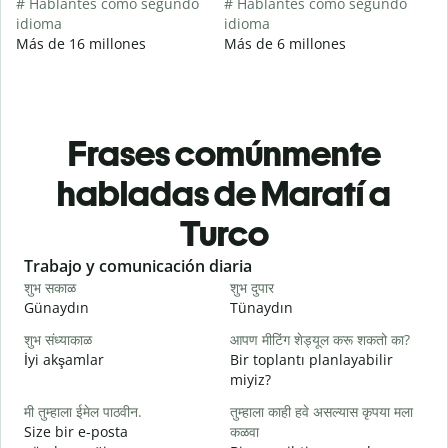
# Hablantes como segundo
# Hablantes como segundo
idioma
idioma
Más de 16 millones
Más de 6 millones
Frases comúnmente
habladas de Maratí a
Turco
Slide 1 of 6
Trabajo y comunicación diaria
S
शुभ सकाळ
शुभ दुपार
न
Günaydın
Tünaydın
M
शुभ संध्याकाळ
आपण मीटिंग शेड्यूल करू शकतो का?
म
İyi akşamlar
Bir toplantı planlayabilir
miyiz?
श
मी तुम्हाला ईमेल पाठवीन.
तुम्हाला काही हवे असल्यास कृपया मला
G
Size bir e-posta
कळवा
त