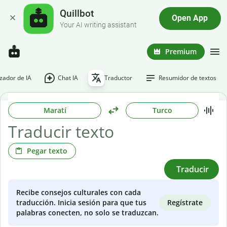
Quillbot
Open App
Your AI writing assistant
Premium
ador de IA
Chat IA
Traductor
Resumidor de textos
Maratí
Turco
Pegar texto
Traducir
Recibe consejos culturales con cada
Regístrate
traducción. Inicia sesión para que tus
palabras conecten, no solo se traduzcan.