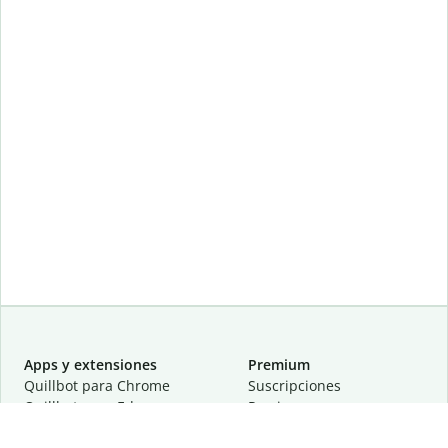
Apps y extensiones
Premium
Quillbot para Chrome
Suscripciones
Quillbot para Edge
Precios
Quillbot para Safari
Para equipos