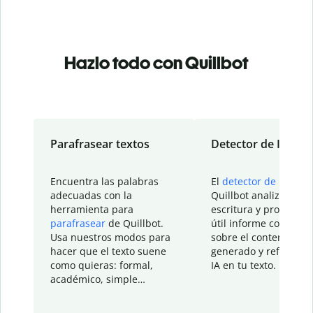
Hazlo todo con Quillbot
Parafrasear textos
Detector de IA
Encuentra las palabras
El
detector de IA
de
adecuadas con la
Quillbot analiza tu
herramienta para
escritura y proporcio
parafrasear
de Quillbot.
útil informe con detal
Usa nuestros modos para
sobre el contenido
hacer que el texto suene
generado y refinado p
como quieras: formal,
IA en tu texto.
académico, simple…