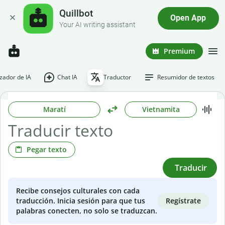
Quillbot
Open App
Your AI writing assistant
Premium
ador de IA
Chat IA
Traductor
Resumidor de textos
Maratí
Vietnamita
Pegar texto
Traducir
Recibe consejos culturales con cada
Regístrate
traducción. Inicia sesión para que tus
palabras conecten, no solo se traduzcan.