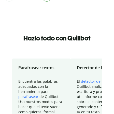
Hazlo todo con Quillbot
Parafrasear textos
Detector de IA
Encuentra las palabras
El
detector de IA
de
adecuadas con la
Quillbot analiza tu
herramienta para
escritura y proporcio
parafrasear
de Quillbot.
útil informe con detal
Usa nuestros modos para
sobre el contenido
hacer que el texto suene
generado y refinado p
como quieras: formal,
IA en tu texto.