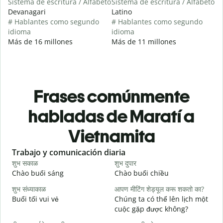
Sistema de escritura / Alfabeto
Sistema de escritura / Alfabeto
Devanagari
Latino
# Hablantes como segundo
# Hablantes como segundo
idioma
idioma
Más de 16 millones
Más de 11 millones
Frases comúnmente
habladas de Maratí a
Vietnamita
Slide 1 of 6
Trabajo y comunicación diaria
S
शुभ सकाळ
शुभ दुपार
न
Chào buổi sáng
Chào buổi chiều
X
शुभ संध्याकाळ
आपण मीटिंग शेड्यूल करू शकतो का?
म
Buổi tối vui vẻ
Chúng ta có thể lên lịch một
T
cuộc gặp được không?
श