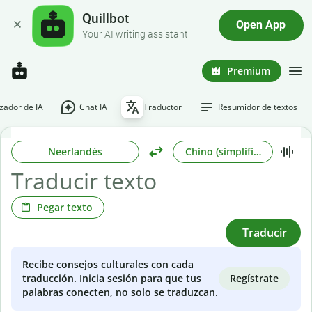
Quillbot
Open App
Your AI writing assistant
Premium
ador de IA
Chat IA
Traductor
Resumidor de textos
Neerlandés
Chino (simplificado)
Pegar texto
Traducir
Recibe consejos culturales con cada
Regístrate
traducción. Inicia sesión para que tus
palabras conecten, no solo se traduzcan.