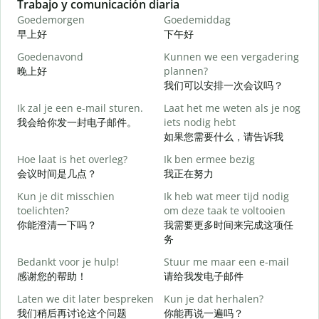
Slide 1 of 6
Trabajo y comunicación diaria
S
Goedemorgen
Goedemiddag
H
早上好
下午好
Goedenavond
Kunnen we een vergadering
M
晚上好
plannen?
我们可以安排一次会议吗？
G
Ik zal je een e-mail sturen.
Laat het me weten als je nog
我会给你发一封电子邮件。
iets nodig hebt
如果您需要什么，请告诉我
G
Hoe laat is het overleg?
Ik ben ermee bezig
会议时间是几点？
我正在努力
J
Kun je dit misschien
Ik heb wat meer tijd nodig
toelichten?
om deze taak te voltooien
T
你能澄清一下吗？
我需要更多时间来完成这项任
务
W
Bedankt voor je hulp!
Stuur me maar een e-mail
h
感谢您的帮助！
请给我发电子邮件
Laten we dit later bespreken
Kun je dat herhalen?
我们稍后再讨论这个问题
你能再说一遍吗？