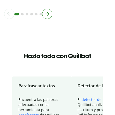
Hazlo todo con Quillbot
Parafrasear textos
Detector de IA
Encuentra las palabras
El
detector de IA
de
adecuadas con la
Quillbot analiza tu
herramienta para
escritura y proporcio
parafrasear
de Quillbot.
útil informe con detal