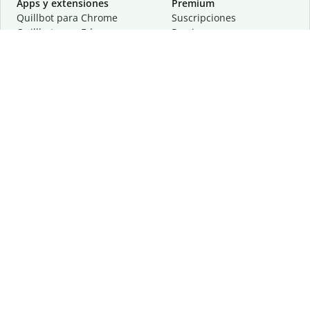
Apps y extensiones
Premium
Quillbot para Chrome
Suscripciones
Quillbot para Edge
Precios
Quillbot para Safari
Para equipos
Quillbot para Android
Afiliación
Quillbot para iOS
Solicita una demostración
Quillbot para Windows
Quillbot para macOS
Quillbot para Word
Herramientas
Empresa
Recursos de escritura
Acerca de
Corrección lingüística
Privacidad
Citas y originalidad
Empleos
Herramientas de IA
Centro de ayuda
Herramientas PDF
Contáctanos
Herramientas para
Recursos
imágenes
Otras herramientas
Herramientas de conversión
Conócenos