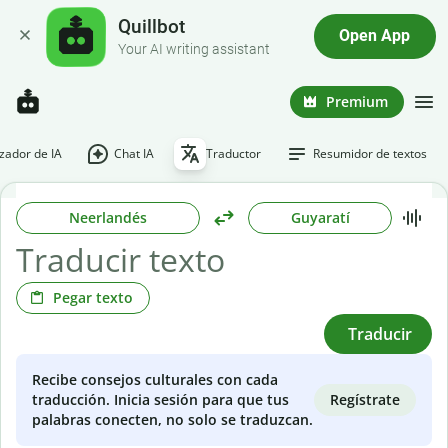
Quillbot
Open App
Your AI writing assistant
Premium
ador de IA
Chat IA
Traductor
Resumidor de textos
Neerlandés
Guyaratí
Pegar texto
Traducir
Recibe consejos culturales con cada
Regístrate
traducción. Inicia sesión para que tus
palabras conecten, no solo se traduzcan.