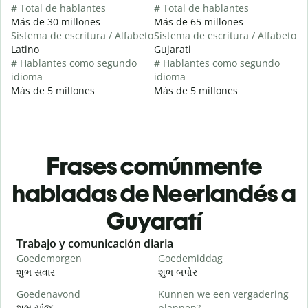
# Total de hablantes
# Total de hablantes
Más de 30 millones
Más de 65 millones
Sistema de escritura / Alfabeto
Sistema de escritura / Alfabeto
Latino
Gujarati
# Hablantes como segundo
# Hablantes como segundo
idioma
idioma
Más de 5 millones
Más de 5 millones
Frases comúnmente
habladas de Neerlandés a
Guyaratí
Slide 1 of 6
Trabajo y comunicación diaria
S
Goedemorgen
Goedemiddag
H
શુભ સવાર
શુભ બપોર
હ
Goedenavond
Kunnen we een vergadering
M
શુભ સાંજ
plannen?
મ