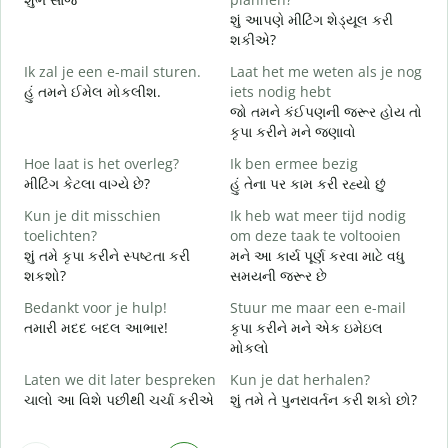
શું આપણે મીટિંગ શેડ્યૂલ કરી
G
શકીએ?
Ik zal je een e-mail sturen.
Laat het me weten als je nog
શ
હું તમને ઈમેલ મોકલીશ.
iets nodig hebt
G
જો તમને કંઈપણની જરૂર હોય તો
ત
કૃપા કરીને મને જણાવો
J
Hoe laat is het overleg?
Ik ben ermee bezig
હ
મીટિંગ કેટલા વાગ્યે છે?
હું તેના પર કામ કરી રહ્યો છું
T
Kun je dit misschien
Ik heb wat meer tijd nodig
ગ
toelichten?
om deze taak te voltooien
શું તમે કૃપા કરીને સ્પષ્ટતા કરી
મને આ કાર્ય પૂર્ણ કરવા માટે વધુ
W
શકશો?
સમયની જરૂર છે
h
સ
Bedankt voor je hulp!
Stuur me maar een e-mail
તમારી મદદ બદલ આભાર!
કૃપા કરીને મને એક ઇમેઇલ
મોકલો
Laten we dit later bespreken
Kun je dat herhalen?
ચાલો આ વિશે પછીથી ચર્ચા કરીએ
શું તમે તે પુનરાવર્તન કરી શકો છો?