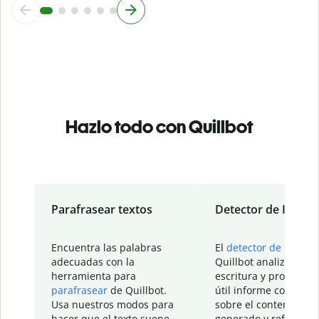
Hazlo todo con Quillbot
Parafrasear textos
Detector de IA
Encuentra las palabras
El
detector de IA
de
adecuadas con la
Quillbot analiza tu
herramienta para
escritura y proporcio
parafrasear
de Quillbot.
útil informe con detal
Usa nuestros modos para
sobre el contenido
hacer que el texto suene
generado y refinado p