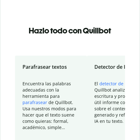
Hazlo todo con Quillbot
Parafrasear textos
Detector de IA
Encuentra las palabras
El
detector de IA
de
adecuadas con la
Quillbot analiza tu
herramienta para
escritura y proporcio
parafrasear
de Quillbot.
útil informe con detal
Usa nuestros modos para
sobre el contenido
hacer que el texto suene
generado y refinado p
como quieras: formal,
IA en tu texto.
académico, simple…