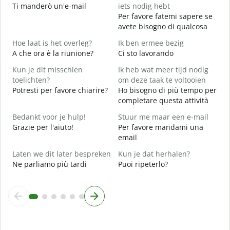
Ti manderò un'e-mail
iets nodig hebt
G
Per favore fatemi sapere se
P
avete bisogno di qualcosa
J
Hoe laat is het overleg?
Ik ben ermee bezig
S
A che ora è la riunione?
Ci sto lavorando
T
Kun je dit misschien
Ik heb wat meer tijd nodig
A
toelichten?
om deze taak te voltooien
Potresti per favore chiarire?
Ho bisogno di più tempo per
W
completare questa attività
h
D
Bedankt voor je hulp!
Stuur me maar een e-mail
v
Grazie per l'aiuto!
Per favore mandami una
email
Laten we dit later bespreken
Kun je dat herhalen?
Ne parliamo più tardi
Puoi ripeterlo?