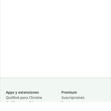
Apps y extensiones
Premium
Quillbot para Chrome
Suscripciones
Quillbot para Edge
Precios
Quillbot para Safari
Para equipos