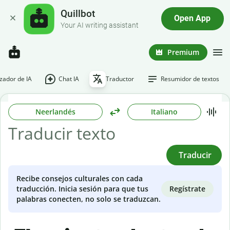
Quillbot
Open App
Your AI writing assistant
Premium
ador de IA
Chat IA
Traductor
Resumidor de textos
Neerlandés
Italiano
Traducir
Recibe consejos culturales con cada
Regístrate
traducción. Inicia sesión para que tus
palabras conecten, no solo se traduzcan.