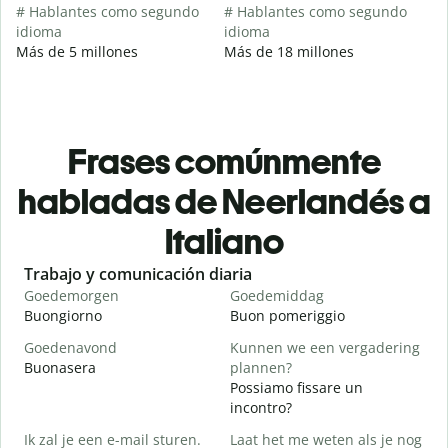
# Hablantes como segundo
# Hablantes como segundo
idioma
idioma
Más de 5 millones
Más de 18 millones
Frases comúnmente
habladas de Neerlandés a
Italiano
Slide 1 of 6
Trabajo y comunicación diaria
S
Goedemorgen
Goedemiddag
H
Buongiorno
Buon pomeriggio
C
Goedenavond
Kunnen we een vergadering
M
Buonasera
plannen?
M
Possiamo fissare un
G
incontro?
Ik zal je een e-mail sturen.
Laat het me weten als je nog
B