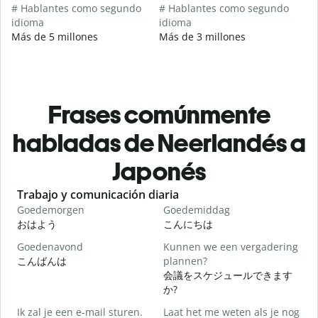
# Hablantes como segundo
# Hablantes como segundo
idioma
idioma
Más de 5 millones
Más de 3 millones
Frases comúnmente
habladas de Neerlandés a
Japonés
Slide 1 of 6
Trabajo y comunicación diaria
S
Goedemorgen
Goedemiddag
H
おはよう
こんにちは
Goedenavond
Kunnen we een vergadering
M
こんばんは
plannen?
会議をスケジュールできます
G
か?
Ik zal je een e-mail sturen.
Laat het me weten als je nog