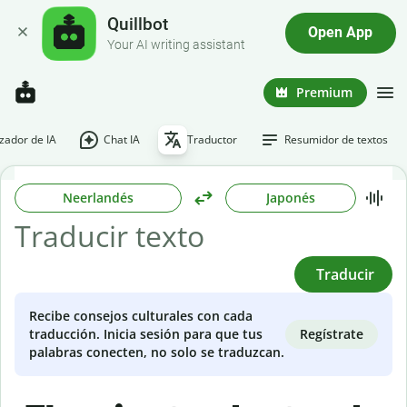
Quillbot
Open App
Your AI writing assistant
Premium
ador de IA
Chat IA
Traductor
Resumidor de textos
Neerlandés
Japonés
Traducir
Recibe consejos culturales con cada
Regístrate
traducción. Inicia sesión para que tus
palabras conecten, no solo se traduzcan.