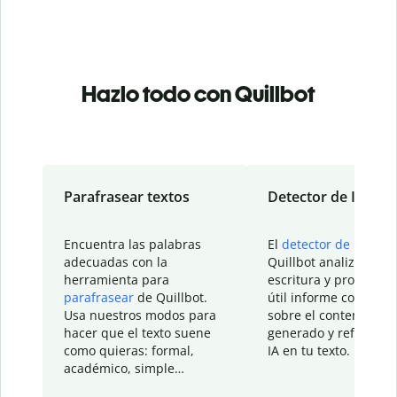
Hazlo todo con Quillbot
Parafrasear textos
Detector de IA
Encuentra las palabras
El
detector de IA
de
adecuadas con la
Quillbot analiza tu
herramienta para
escritura y proporcio
parafrasear
de Quillbot.
útil informe con detal
Usa nuestros modos para
sobre el contenido
hacer que el texto suene
generado y refinado p
como quieras: formal,
IA en tu texto.
académico, simple…