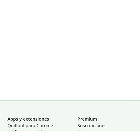
Apps y extensiones
Premium
Quillbot para Chrome
Suscripciones
Quillbot para Edge
Precios
Quillbot para Safari
Para equipos