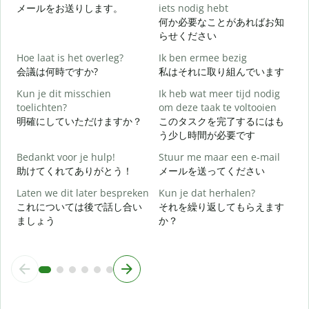
メールをお送りします。
iets nodig hebt
何か必要なことがあればお知
G
らせください
Hoe laat is het overleg?
Ik ben ermee bezig
J
会議は何時ですか?
私はそれに取り組んでいます
Kun je dit misschien
Ik heb wat meer tijd nodig
T
toelichten?
om deze taak te voltooien
明確にしていただけますか？
このタスクを完了するにはも
う少し時間が必要です
W
h
Bedankt voor je hulp!
Stuur me maar een e-mail
助けてくれてありがとう！
メールを送ってください
Laten we dit later bespreken
Kun je dat herhalen?
これについては後で話し合い
それを繰り返してもらえます
ましょう
か？