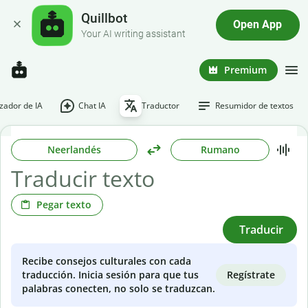
Quillbot
Open App
Your AI writing assistant
Premium
ador de IA
Chat IA
Traductor
Resumidor de textos
Neerlandés
Rumano
Pegar texto
Traducir
Recibe consejos culturales con cada
Regístrate
traducción. Inicia sesión para que tus
palabras conecten, no solo se traduzcan.