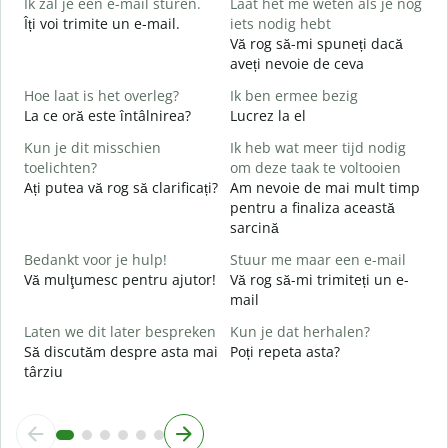
Ik zal je een e-mail sturen.
Laat het me weten als je nog
Îți voi trimite un e-mail.
iets nodig hebt
B
Vă rog să-mi spuneți dacă
s
aveți nevoie de ceva
G
Hoe laat is het overleg?
Ik ben ermee bezig
C
La ce oră este întâlnirea?
Lucrez la el
J
Kun je dit misschien
Ik heb wat meer tijd nodig
toelichten?
om deze taak te voltooien
T
Ați putea vă rog să clarificați?
Am nevoie de mai mult timp
L
pentru a finaliza această
sarcină
W
h
Bedankt voor je hulp!
Stuur me maar een e-mail
U
Vă mulţumesc pentru ajutor!
Vă rog să-mi trimiteți un e-
h
mail
Laten we dit later bespreken
Kun je dat herhalen?
Să discutăm despre asta mai
Poți repeta asta?
târziu