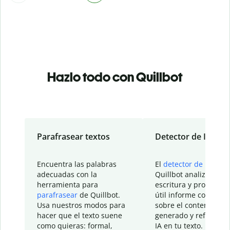
Hazlo todo con Quillbot
Parafrasear textos
Detector de IA
Encuentra las palabras
El
detector de IA
de
adecuadas con la
Quillbot analiza tu
herramienta para
escritura y proporcio
parafrasear
de Quillbot.
útil informe con detal
Usa nuestros modos para
sobre el contenido
hacer que el texto suene
generado y refinado p
como quieras: formal,
IA en tu texto.