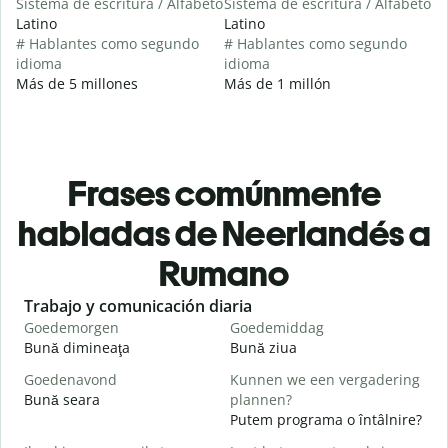
Sistema de escritura / Alfabeto
Sistema de escritura / Alfabeto
Latino
Latino
# Hablantes como segundo
# Hablantes como segundo
idioma
idioma
Más de 5 millones
Más de 1 millón
Frases comúnmente
habladas de Neerlandés a
Rumano
Slide 1 of 6
Trabajo y comunicación diaria
S
Goedemorgen
Goedemiddag
H
Bună dimineaţa
Bună ziua
S
Goedenavond
Kunnen we een vergadering
M
Bună seara
plannen?
N
Putem programa o întâlnire?
G