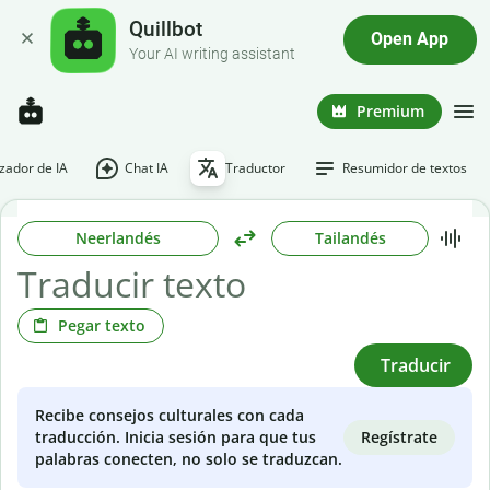
Quillbot
Open App
Your AI writing assistant
Premium
ador de IA
Chat IA
Traductor
Resumidor de textos
Neerlandés
Tailandés
Pegar texto
Traducir
Recibe consejos culturales con cada
Regístrate
traducción. Inicia sesión para que tus
palabras conecten, no solo se traduzcan.