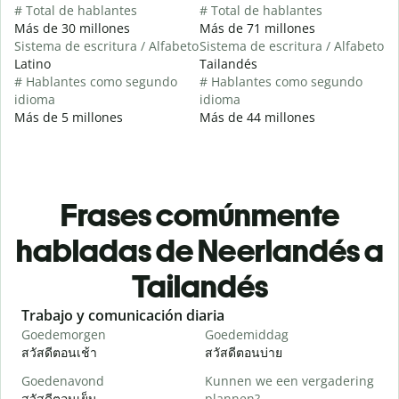
# Total de hablantes
# Total de hablantes
Más de 30 millones
Más de 71 millones
Sistema de escritura / Alfabeto
Sistema de escritura / Alfabeto
Latino
Tailandés
# Hablantes como segundo
# Hablantes como segundo
idioma
idioma
Más de 5 millones
Más de 44 millones
Frases comúnmente
habladas de Neerlandés a
Tailandés
Slide 1 of 6
Trabajo y comunicación diaria
S
Goedemorgen
Goedemiddag
H
สวัสดีตอนเช้า
สวัสดีตอนบ่าย
ส
Goedenavond
Kunnen we een vergadering
M
สวัสดีตอนเย็น
plannen?
ฉ