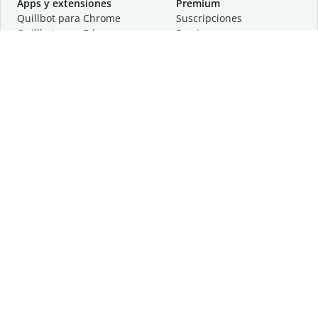
Apps y extensiones
Premium
Quillbot para Chrome
Suscripciones
Quillbot para Edge
Precios
Quillbot para Safari
Para equipos
Quillbot para Android
Afiliación
Quillbot para iOS
Solicita una demostración
Quillbot para Windows
Quillbot para macOS
Quillbot para Word
Herramientas
Empresa
Recursos de escritura
Acerca de
Corrección lingüística
Privacidad
Citas y originalidad
Empleos
Herramientas de IA
Centro de ayuda
Herramientas PDF
Contáctanos
Herramientas para
Recursos
imágenes
Otras herramientas
Herramientas de conversión
Conócenos