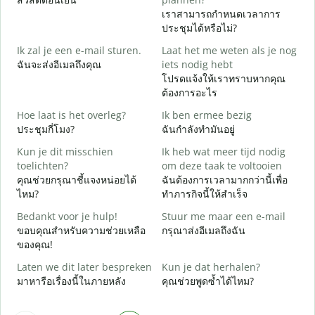
เราสามารถกำหนดเวลาการ
G
ประชุมได้หรือไม่?
Ik zal je een e-mail sturen.
Laat het me weten als je nog
ส
ฉันจะส่งอีเมลถึงคุณ
iets nodig hebt
G
โปรดแจ้งให้เราทราบหากคุณ
ด
ต้องการอะไร
J
Hoe laat is het overleg?
Ik ben ermee bezig
ใ
ประชุมกี่โมง?
ฉันกำลังทำมันอยู่
T
Kun je dit misschien
Ik heb wat meer tijd nodig
ล
toelichten?
om deze taak te voltooien
คุณช่วยกรุณาชี้แจงหน่อยได้
ฉันต้องการเวลามากกว่านี้เพื่อ
W
ไหม?
ทำภารกิจนี้ให้สำเร็จ
h
โ
Bedankt voor je hulp!
Stuur me maar een e-mail
ขอบคุณสำหรับความช่วยเหลือ
กรุณาส่งอีเมลถึงฉัน
ของคุณ!
Laten we dit later bespreken
Kun je dat herhalen?
มาหารือเรื่องนี้ในภายหลัง
คุณช่วยพูดซ้ำได้ไหม?