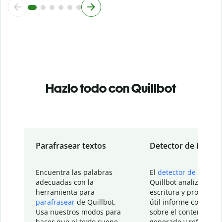
Hazlo todo con Quillbot
Parafrasear textos
Detector de IA
Encuentra las palabras
El
detector de IA
de
adecuadas con la
Quillbot analiza tu
herramienta para
escritura y proporcio
parafrasear
de Quillbot.
útil informe con detal
Usa nuestros modos para
sobre el contenido
hacer que el texto suene
generado y refinado p