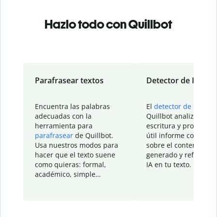
Hazlo todo con Quillbot
Parafrasear textos
Detector de IA
Encuentra las palabras
El
detector de IA
de
adecuadas con la
Quillbot analiza tu
herramienta para
escritura y proporcio
parafrasear
de Quillbot.
útil informe con detal
Usa nuestros modos para
sobre el contenido
hacer que el texto suene
generado y refinado p
como quieras: formal,
IA en tu texto.
académico, simple…