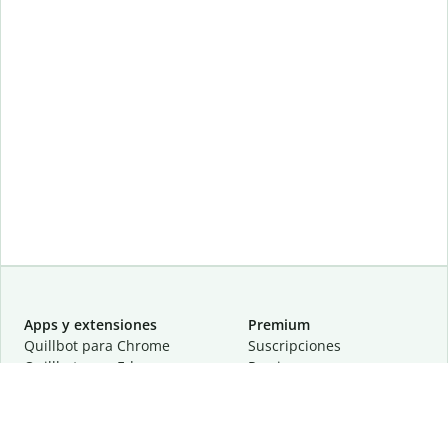
Apps y extensiones
Premium
Quillbot para Chrome
Suscripciones
Quillbot para Edge
Precios
Quillbot para Safari
Para equipos
Quillbot para Android
Afiliación
Quillbot para iOS
Solicita una demostración