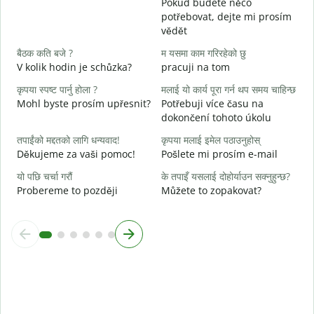
Pokud budete něco
n
potřebovat, dejte mi prosím
vědět
ह
A
बैठक कति बजे ?
म यसमा काम गरिरहेको छु
V kolik hodin je schůzka?
pracuji na tom
अ
कृपया स्पष्ट पार्नु होला ?
मलाई यो कार्य पूरा गर्न थप समय चाहिन्छ
Mohl byste prosím upřesnit?
Potřebuji více času na
स
dokončení tohoto úkolu
K
तपाईंको मद्दतको लागि धन्यवाद!
कृपया मलाई इमेल पठाउनुहोस्
Děkujeme za vaši pomoc!
Pošlete mi prosím e-mail
यो पछि चर्चा गरौं
के तपाइँ यसलाई दोहोर्याउन सक्नुहुन्छ?
Probereme to později
Můžete to zopakovat?