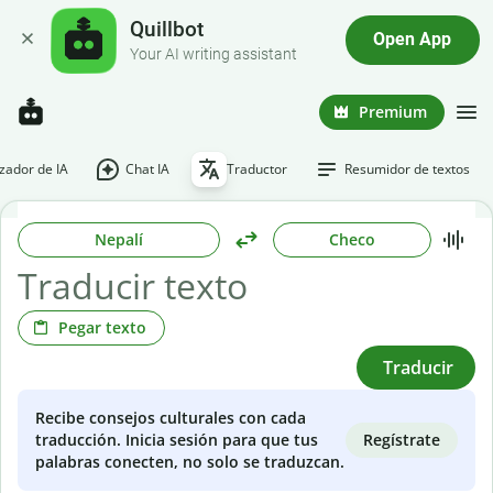
Quillbot
Open App
Your AI writing assistant
Premium
ador de IA
Chat IA
Traductor
Resumidor de textos
Nepalí
Checo
Pegar texto
Traducir
Recibe consejos culturales con cada
Regístrate
traducción. Inicia sesión para que tus
palabras conecten, no solo se traduzcan.