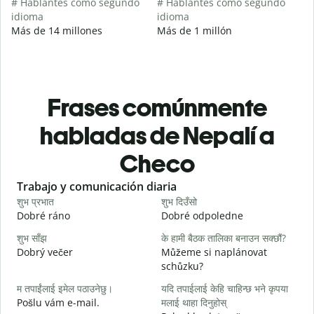
# Hablantes como segundo
# Hablantes como segundo
idioma
idioma
Más de 14 millones
Más de 1 millón
Frases comúnmente
habladas de Nepalí a
Checo
Slide 1 of 6
Trabajo y comunicación diaria
S
शुभ प्रभात
शुभ दिउँसो
न
Dobré ráno
Dobré odpoledne
A
शुभ साँझ
के हामी बैठक तालिका बनाउन सक्छौं?
म
Dobrý večer
Můžeme si naplánovat
j
schůzku?
श
म तपाईंलाई इमेल पठाउनेछु।
यदि तपाईलाई केहि चाहिन्छ भने कृपया
D
Pošlu vám e-mail.
मलाई थाहा दिनुहोस्
त