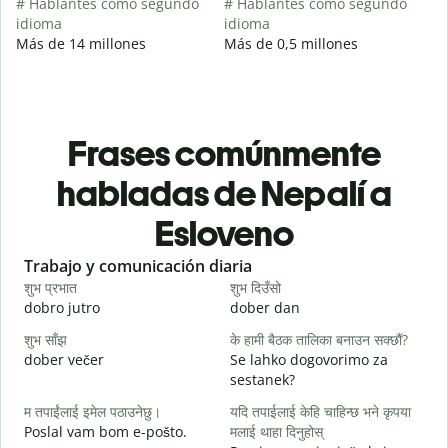
# Hablantes como segundo
# Hablantes como segundo
idioma
idioma
Más de 14 millones
Más de 0,5 millones
Frases comúnmente
habladas de Nepalí a
Esloveno
Slide 1 of 6
Trabajo y comunicación diaria
S
शुभ प्रभात
शुभ दिउँसो
न
dobro jutro
dober dan
Ž
शुभ साँझ
के हामी बैठक तालिका बनाउन सक्छौं?
म
dober večer
Se lahko dogovorimo za
m
sestanek?
श
म तपाईंलाई इमेल पठाउनेछु।
यदि तपाईलाई केहि चाहिन्छ भने कृपया
D
Poslal vam bom e-pošto.
मलाई थाहा दिनुहोस्
त