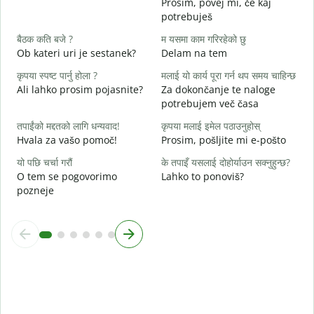
Prosim, povej mi, če kaj
V
potrebuješ
ह
बैठक कति बजे ?
म यसमा काम गरिरहेको छु
d
Ob kateri uri je sestanek?
Delam na tem
अ
कृपया स्पष्ट पार्नु होला ?
मलाई यो कार्य पूरा गर्न थप समय चाहिन्छ
A
Ali lahko prosim pojasnite?
Za dokončanje te naloge
potrebujem več časa
स
K
तपाईंको मद्दतको लागि धन्यवाद!
कृपया मलाई इमेल पठाउनुहोस्
Hvala za vašo pomoč!
Prosim, pošljite mi e-pošto
यो पछि चर्चा गरौं
के तपाइँ यसलाई दोहोर्याउन सक्नुहुन्छ?
O tem se pogovorimo
Lahko to ponoviš?
pozneje