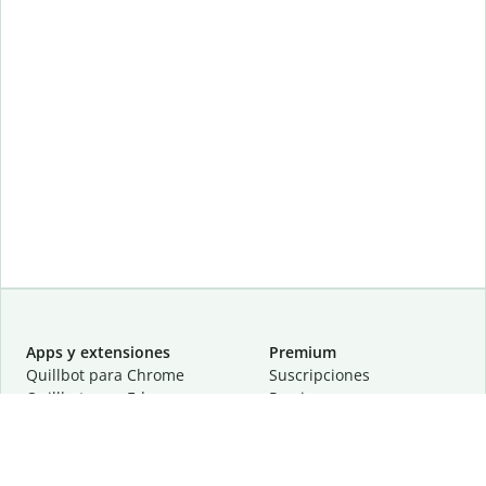
Apps y extensiones
Premium
Quillbot para Chrome
Suscripciones
Quillbot para Edge
Precios
Quillbot para Safari
Para equipos
Quillbot para Android
Afiliación
Quillbot para iOS
Solicita una demostración