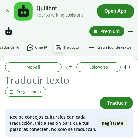
Quillbot
Open App
Your AI writing assistant
Premium
ador de IA
Chat IA
Traductor
Resumidor de textos
Nepalí
Esloveno
Pegar texto
Traducir
Recibe consejos culturales con cada
Regístrate
traducción. Inicia sesión para que tus
palabras conecten, no solo se traduzcan.