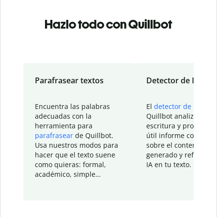
Hazlo todo con Quillbot
Parafrasear textos
Detector de IA
Encuentra las palabras
El
detector de IA
de
adecuadas con la
Quillbot analiza tu
herramienta para
escritura y proporcio
parafrasear
de Quillbot.
útil informe con detal
Usa nuestros modos para
sobre el contenido
hacer que el texto suene
generado y refinado p
como quieras: formal,
IA en tu texto.
académico, simple…