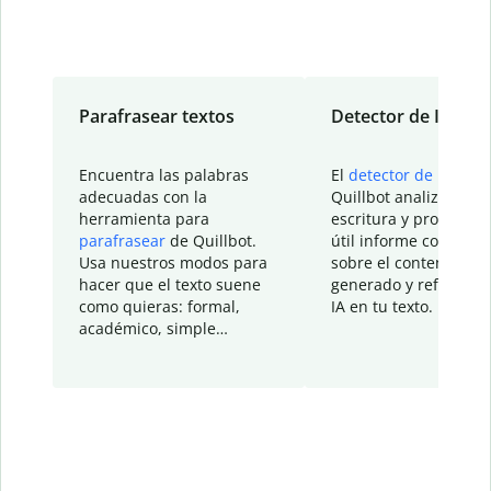
Parafrasear textos
Detector de IA
Encuentra las palabras
El
detector de IA
de
adecuadas con la
Quillbot analiza tu
herramienta para
escritura y proporcio
parafrasear
de Quillbot.
útil informe con detal
Usa nuestros modos para
sobre el contenido
hacer que el texto suene
generado y refinado p
como quieras: formal,
IA en tu texto.
académico, simple…