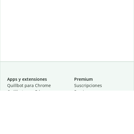
Apps y extensiones
Premium
Quillbot para Chrome
Suscripciones
Quillbot para Edge
Precios
Quillbot para Safari
Para equipos
Quillbot para Android
Afiliación
Quillbot para iOS
Solicita una demostración
Quillbot para Windows
Quillbot para macOS
Quillbot para Word