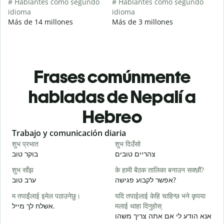
# Hablantes como segundo
# Hablantes como segundo
idioma
idioma
Más de 14 millones
Más de 3 millones
Frases comúnmente
habladas de Nepalí a
Hebreo
Slide 1 of 6
Trabajo y comunicación diaria
S
शुभ प्रभात
शुभ दिउँसो
न
י
צהריים טובים
בוקר טוב
शुभ साँझ
के हामी बैठक तालिका बनाउन सक्छौं?
म
א
אפשר לקבוע פגישה?
ערב טוב
म तपाईंलाई इमेल पठाउनेछु।
यदि तपाईलाई केहि चाहिन्छ भने कृपया
श
אשלח לך מייל.
मलाई थाहा दिनुहोस्
ב
אנא הודע לי אם אתה צריך משהו
त