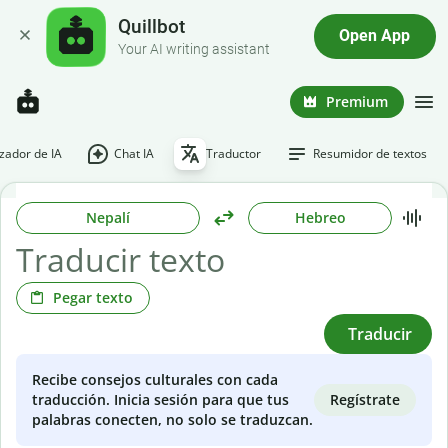
Quillbot
Open App
Your AI writing assistant
Premium
ador de IA
Chat IA
Traductor
Resumidor de textos
Nepalí
Hebreo
Pegar texto
Traducir
Recibe consejos culturales con cada
Regístrate
traducción. Inicia sesión para que tus
palabras conecten, no solo se traduzcan.