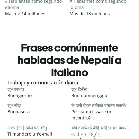
# Hablantes como segundo
# Hablantes como segundo
idioma
idioma
Más de 14 millones
Más de 18 millones
Frases comúnmente
habladas de Nepalí a
Italiano
Slide 1 of 6
Trabajo y comunicación diaria
S
शुभ प्रभात
शुभ दिउँसो
न
Buongiorno
Buon pomeriggio
C
शुभ साँझ
के हामी बैठक तालिका बनाउन सक्छौं?
म
Buonasera
Possiamo fissare un
M
incontro?
श
म तपाईंलाई इमेल पठाउनेछु।
यदि तपाईलाई केहि चाहिन्छ भने कृपया
B
Ti manderò un'e-mail
मलाई थाहा दिनुहोस्
त