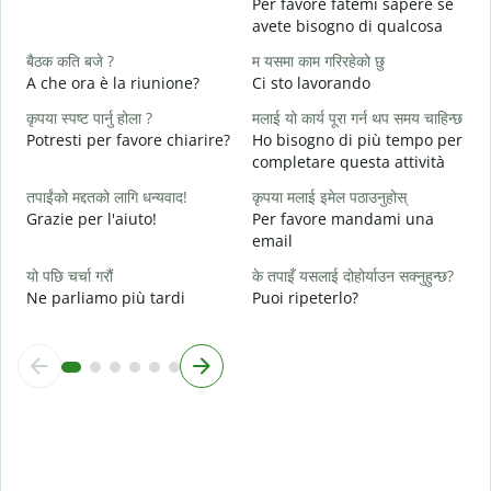
Per favore fatemi sapere se
P
avete bisogno di qualcosa
ह
बैठक कति बजे ?
म यसमा काम गरिरहेको छु
S
A che ora è la riunione?
Ci sto lavorando
अ
कृपया स्पष्ट पार्नु होला ?
मलाई यो कार्य पूरा गर्न थप समय चाहिन्छ
A
Potresti per favore chiarire?
Ho bisogno di più tempo per
completare questa attività
स
D
तपाईंको मद्दतको लागि धन्यवाद!
कृपया मलाई इमेल पठाउनुहोस्
v
Grazie per l'aiuto!
Per favore mandami una
email
यो पछि चर्चा गरौं
के तपाइँ यसलाई दोहोर्याउन सक्नुहुन्छ?
Ne parliamo più tardi
Puoi ripeterlo?