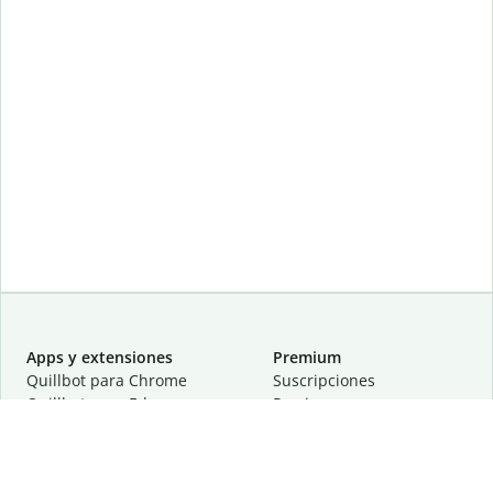
Apps y extensiones
Premium
Quillbot para Chrome
Suscripciones
Quillbot para Edge
Precios
Quillbot para Safari
Para equipos
Quillbot para Android
Afiliación
Quillbot para iOS
Solicita una demostración