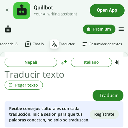
Quillbot
Open App
Your AI writing assistant
Premium
ador de IA
Chat IA
Traductor
Resumidor de textos
Nepalí
Italiano
Pegar texto
Traducir
Recibe consejos culturales con cada
Regístrate
traducción. Inicia sesión para que tus
palabras conecten, no solo se traduzcan.