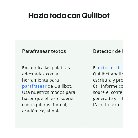
Hazlo todo con Quillbot
Parafrasear textos
Detector de IA
Encuentra las palabras
El
detector de IA
de
adecuadas con la
Quillbot analiza tu
herramienta para
escritura y proporcio
parafrasear
de Quillbot.
útil informe con detal
Usa nuestros modos para
sobre el contenido
hacer que el texto suene
generado y refinado p
como quieras: formal,
IA en tu texto.
académico, simple…