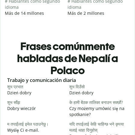
# Hablantes como segundo
# Hablantes como segundo
idioma
idioma
Más de 14 millones
Más de 2 millones
Frases comúnmente
habladas de Nepalí a
Polaco
Slide 1 of 6
Trabajo y comunicación diaria
S
शुभ प्रभात
शुभ दिउँसो
न
Dzień dobry
Dzień dobry
C
शुभ साँझ
के हामी बैठक तालिका बनाउन सक्छौं?
म
Dobry wieczór
Czy możemy umówić się na
N
spotkanie?
श
म तपाईंलाई इमेल पठाउनेछु।
यदि तपाईलाई केहि चाहिन्छ भने कृपया
D
Wyślę Ci e-mail.
मलाई थाहा दिनुहोस्
त