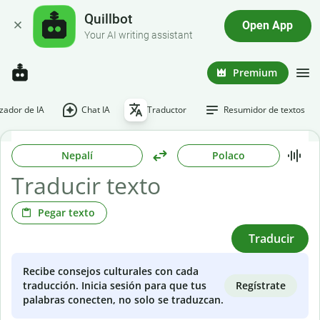
Quillbot
Open App
Your AI writing assistant
Premium
ador de IA
Chat IA
Traductor
Resumidor de textos
Nepalí
Polaco
Pegar texto
Traducir
Recibe consejos culturales con cada
Regístrate
traducción. Inicia sesión para que tus
palabras conecten, no solo se traduzcan.