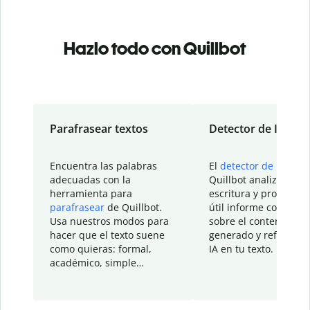
Hazlo todo con Quillbot
Parafrasear textos
Detector de IA
Encuentra las palabras
El
detector de IA
de
adecuadas con la
Quillbot analiza tu
herramienta para
escritura y proporcio
parafrasear
de Quillbot.
útil informe con detal
Usa nuestros modos para
sobre el contenido
hacer que el texto suene
generado y refinado p
como quieras: formal,
IA en tu texto.
académico, simple…