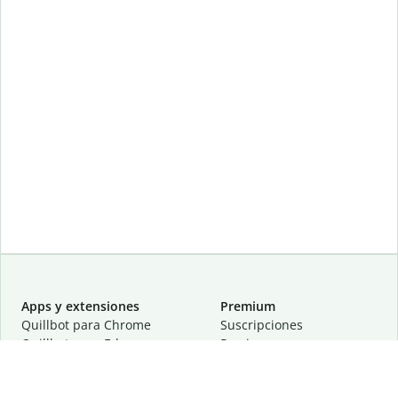
Apps y extensiones
Premium
Quillbot para Chrome
Suscripciones
Quillbot para Edge
Precios
Quillbot para Safari
Para equipos
Quillbot para Android
Afiliación