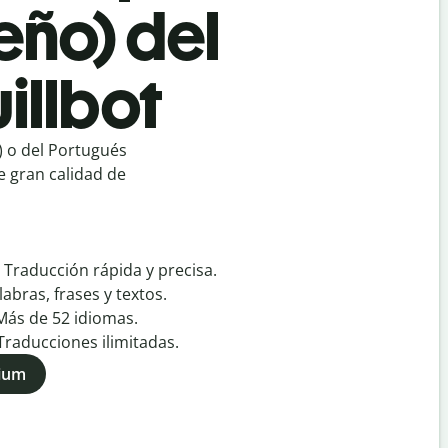
eño) del
illbot
) o del Portugués
e gran calidad de
:
Traducción rápida y precisa.
labras, frases y textos.
Más de
52
idiomas.
Traducciones ilimitadas.
mium