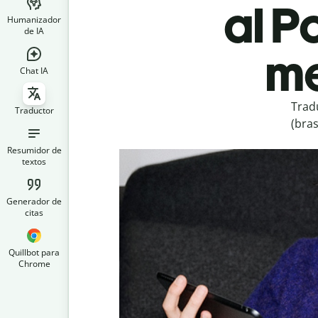
al P
Humanizador
de IA
me
Chat IA
Trad
Traductor
(bras
Resumidor de
textos
Generador de
citas
Quillbot para
Chrome