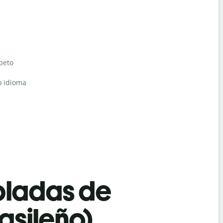
abeto
o idioma
bladas de
asileño)