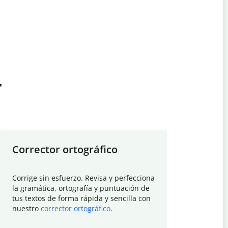
t
Corrector ortográfico
Resumid
Corrige sin esfuerzo. Revisa y perfecciona
Deja que el
la gramática, ortografía y puntuación de
Quillbot si
tus textos de forma rápida y sencilla con
investigació
nuestro
corrector ortográfico
.
electrónico
visión gener