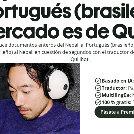
ortugués (brasil
rcado es de Qu
uce documentos enteros del Nepalí al Portugués (brasileño
ileño) al Nepalí en cuestión de segundos con el traductor d
Quillbot.
Basado en IA
Traductor:
Pa
Multilingüe:
100 % gratis:
Pásate a Pre