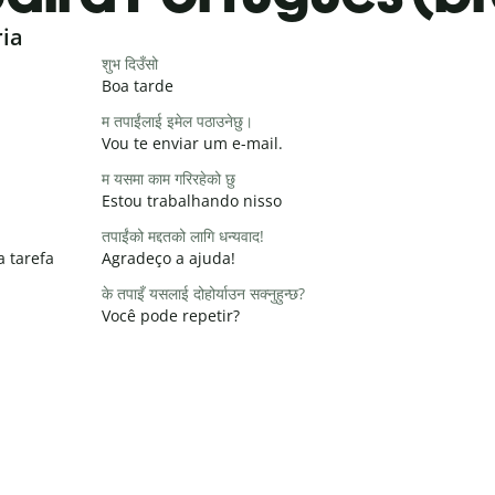
ria
शुभ दिउँसो
Boa tarde
म तपाईंलाई इमेल पठाउनेछु।
Vou te enviar um e-mail.
म यसमा काम गरिरहेको छु
Estou trabalhando nisso
तपाईंको मद्दतको लागि धन्यवाद!
a tarefa
Agradeço a ajuda!
के तपाइँ यसलाई दोहोर्याउन सक्नुहुन्छ?
Você pode repetir?