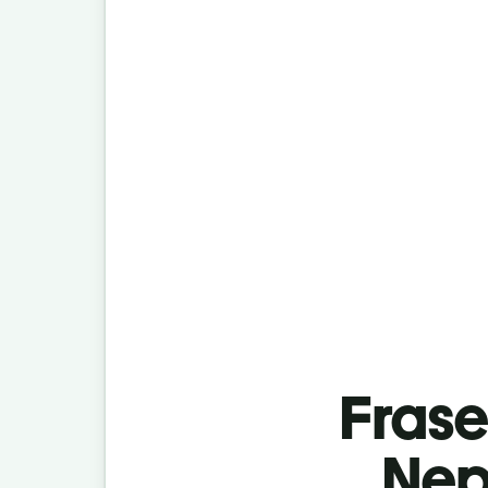
Fras
Nepa