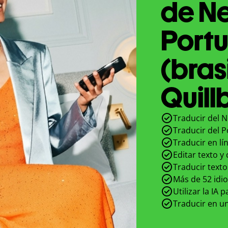
de Ne
Port
(bras
Quill
Traducir del N
Traducir del P
Traducir en lí
Editar texto y
Traducir texto
Más de 52 idi
Utilizar la IA 
Traducir en un