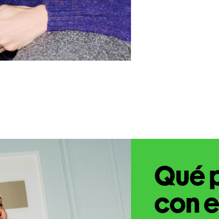
Qué 
con e