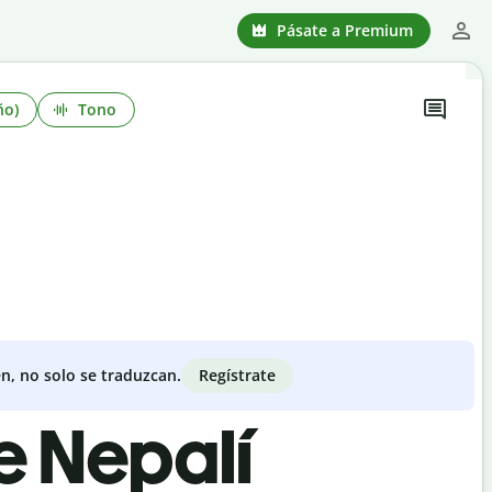
Pásate a Premium
ño)
Tono
Regístrate
n, no solo se traduzcan.
e Nepalí