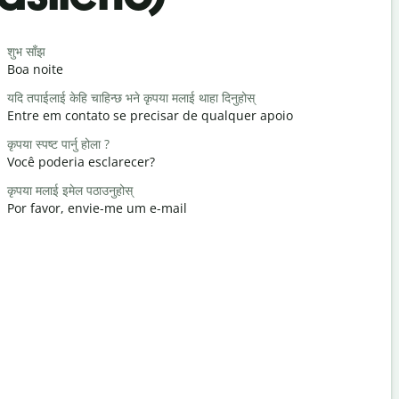
Saludos
शुभ साँझ
नमस्ते / नमस्त
Boa noite
Olá / Olá
यदि तपाईलाई केहि चाहिन्छ भने कृपया मलाई थाहा दिनुहोस्
कस्तो हुनुहुन्छ
Entre em contato se precisar de qualquer apoio
Tudo bem
कृपया स्पष्ट पार्नु होला ?
तपाईलाई स्वा
Você poderia esclarecer?
De nada
कृपया मलाई इमेल पठाउनुहोस्
माफ गर्नुहोस् / 
Por favor, envie-me um e-mail
Com licenç
सबैभन्दा नजि
Onde é o h