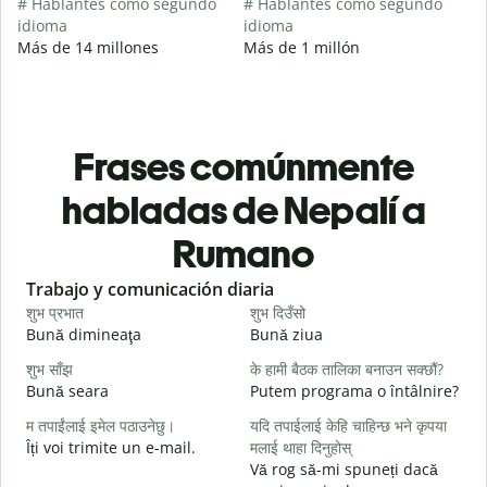
# Hablantes como segundo
# Hablantes como segundo
idioma
idioma
Más de 14 millones
Más de 1 millón
Frases comúnmente
habladas de Nepalí a
Rumano
Slide 1 of 6
Trabajo y comunicación diaria
S
शुभ प्रभात
शुभ दिउँसो
न
Bună dimineaţa
Bună ziua
S
शुभ साँझ
के हामी बैठक तालिका बनाउन सक्छौं?
म
Bună seara
Putem programa o întâlnire?
N
म तपाईंलाई इमेल पठाउनेछु।
यदि तपाईलाई केहि चाहिन्छ भने कृपया
श
Îți voi trimite un e-mail.
मलाई थाहा दिनुहोस्
B
Vă rog să-mi spuneți dacă
s