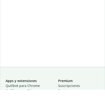
Apps y extensiones
Premium
Quillbot para Chrome
Suscripciones
Quillbot para Edge
Precios
Quillbot para Safari
Para equipos
Quillbot para Android
Afiliación