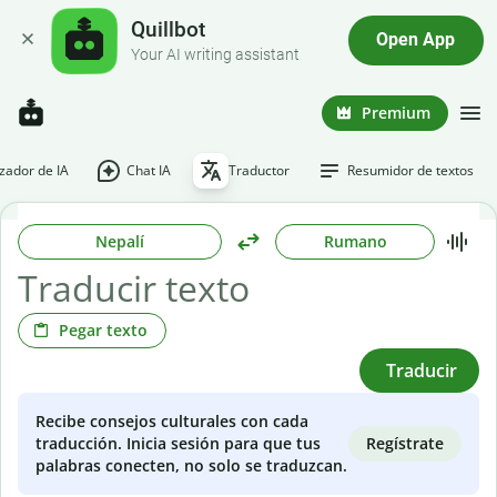
Quillbot
Open App
Your AI writing assistant
Premium
ador de IA
Chat IA
Traductor
Resumidor de textos
Nepalí
Rumano
Pegar texto
Traducir
Recibe consejos culturales con cada
Regístrate
traducción. Inicia sesión para que tus
palabras conecten, no solo se traduzcan.