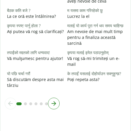
aveți nevoie de ceva
त
बैठक कति बजे ?
म यसमा काम गरिरहेको छु
C
La ce oră este întâlnirea?
Lucrez la el
ह
कृपया स्पष्ट पार्नु होला ?
मलाई यो कार्य पूरा गर्न थप समय चाहिन्छ
Ați putea vă rog să clarificați?
Am nevoie de mai mult timp
अ
pentru a finaliza această
L
sarcină
स
तपाईंको मद्दतको लागि धन्यवाद!
कृपया मलाई इमेल पठाउनुहोस्
U
Vă mulţumesc pentru ajutor!
Vă rog să-mi trimiteți un e-
h
mail
यो पछि चर्चा गरौं
के तपाइँ यसलाई दोहोर्याउन सक्नुहुन्छ?
Să discutăm despre asta mai
Poți repeta asta?
târziu