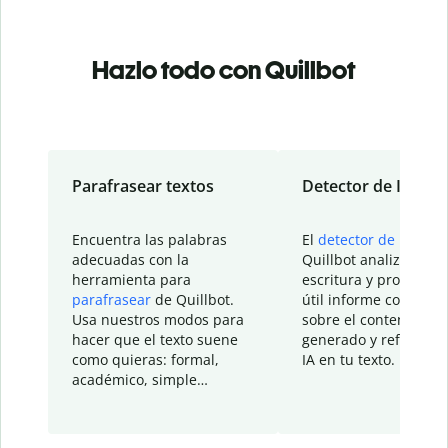
Hazlo todo con Quillbot
Parafrasear textos
Detector de IA
Encuentra las palabras
El
detector de IA
de
adecuadas con la
Quillbot analiza tu
herramienta para
escritura y proporcio
parafrasear
de Quillbot.
útil informe con detal
Usa nuestros modos para
sobre el contenido
hacer que el texto suene
generado y refinado p
como quieras: formal,
IA en tu texto.
académico, simple…