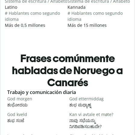
Sistema de escritura / Alfabeto
Sistema de escritura / Alfabeto
Latino
Kannada
# Hablantes como segundo
# Hablantes como segundo
idioma
idioma
Más de 0,5 millones
Más de 15 millones
Frases comúnmente
habladas de Noruego a
Canarés
Slide 1 of 6
Trabajo y comunicación diaria
S
God morgen
God ettermiddag
H
ಶುಭೋದಯ
ಶುಭ ಮಧ್ಯಾಹ್ನ
God kveld
Kan vi avtale et møte?
J
ಶುಭ ಸಂಜೆ
ನಾವು ಸಭೆಯನ್ನು
ನ
ನಿಗದಿಪಡಿಸಬಹುದೇ?
G