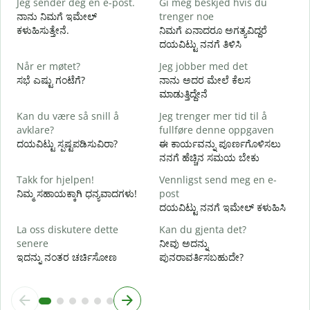
Jeg sender deg en e-post.
Gi meg beskjed hvis du
ನಾನು ನಿಮಗೆ ಇಮೇಲ್
trenger noe
D
ಕಳುಹಿಸುತ್ತೇನೆ.
ನಿಮಗೆ ಏನಾದರೂ ಅಗತ್ಯವಿದ್ದರೆ
ನ
ದಯವಿಟ್ಟು ನನಗೆ ತಿಳಿಸಿ
J
Når er møtet?
Jeg jobber med det
ಹ
ಸಭೆ ಎಷ್ಟು ಗಂಟೆಗೆ?
ನಾನು ಅದರ ಮೇಲೆ ಕೆಲಸ
ಮಾಡುತ್ತಿದ್ದೇನೆ
A
Kan du være så snill å
Jeg trenger mer tid til å
avklare?
fullføre denne oppgaven
ದಯವಿಟ್ಟು ಸ್ಪಷ್ಟಪಡಿಸುವಿರಾ?
ಈ ಕಾರ್ಯವನ್ನು ಪೂರ್ಣಗೊಳಿಸಲು
H
ನನಗೆ ಹೆಚ್ಚಿನ ಸಮಯ ಬೇಕು
h
ಹ
Takk for hjelpen!
Vennligst send meg en e-
ನಿಮ್ಮ ಸಹಾಯಕ್ಕಾಗಿ ಧನ್ಯವಾದಗಳು!
post
ದಯವಿಟ್ಟು ನನಗೆ ಇಮೇಲ್ ಕಳುಹಿಸಿ
La oss diskutere dette
Kan du gjenta det?
senere
ನೀವು ಅದನ್ನು
ಇದನ್ನು ನಂತರ ಚರ್ಚಿಸೋಣ
ಪುನರಾವರ್ತಿಸಬಹುದೇ?