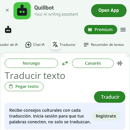
Quillbot
Open App
Your AI writing assistant
Premium
ador de IA
Chat IA
Traductor
Resumidor de textos
Noruego
Canarés
Pegar texto
Traducir
Recibe consejos culturales con cada
Regístrate
traducción. Inicia sesión para que tus
palabras conecten, no solo se traduzcan.