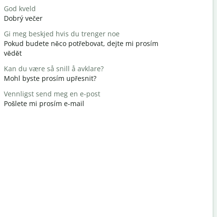
God kveld
Hei / Hei
Dobrý večer
Ahoj / Aho
Gi meg beskjed hvis du trenger noe
Hvordan h
Pokud budete něco potřebovat, dejte mi prosím
Jak se mát
vědět
Du er vel
Kan du være så snill å avklare?
nemáš zač
Mohl byste prosím upřesnit?
Unnskyld 
Vennligst send meg en e-post
Promiňte 
Pošlete mi prosím e-mail
Hvor er de
Kde je nejb