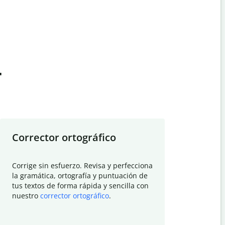
t
Corrector ortográfico
Resumid
Corrige sin esfuerzo. Revisa y perfecciona
Deja que el
la gramática, ortografía y puntuación de
Quillbot si
tus textos de forma rápida y sencilla con
investigació
nuestro
corrector ortográfico
.
electrónico
visión gener