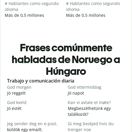
# Hablantes como segundo
# Hablantes como segundo
idioma
idioma
Más de 0,5 millones
Más de 0,5 millones
Frases comúnmente
habladas de Noruego a
Húngaro
Slide 1 of 6
Trabajo y comunicación diaria
S
God morgen
God ettermiddag
H
Jó reggelt
Jó napot
H
God kveld
Kan vi avtale et møte?
J
Jó estét
Megbeszélhetünk egy
találkozót?
G
Jeg sender deg en e-post.
Gi meg beskjed hvis du
J
küldök egy emailt.
trenger noe