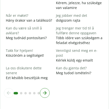
D
Kérem, jelezze, ha szüksége
S
van valamire
J
Når er møtet?
Jeg jobber med det
I
Hány órakor van a találkozó?
dolgozom rajta
A
Kan du være så snill å
Jeg trenger mer tid til å
avklare?
fullføre denne oppgaven
Meg tudnád pontosítani?
Több időre van szükségem a
H
feladat elvégzéséhez
h
H
Takk for hjelpen!
Vennligst send meg en e-
s
Köszönöm a segítséget!
post
Kérlek küldj egy emailt
La oss diskutere dette
Kan du gjenta det?
senere
Meg tudod ismételni?
Ezt később beszéljük meg