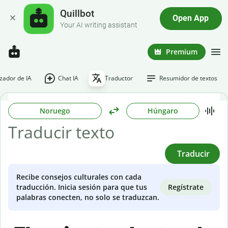
Quillbot
Open App
Your AI writing assistant
Premium
ador de IA
Chat IA
Traductor
Resumidor de textos
Noruego
Húngaro
Traducir
Recibe consejos culturales con cada
Regístrate
traducción. Inicia sesión para que tus
palabras conecten, no solo se traduzcan.