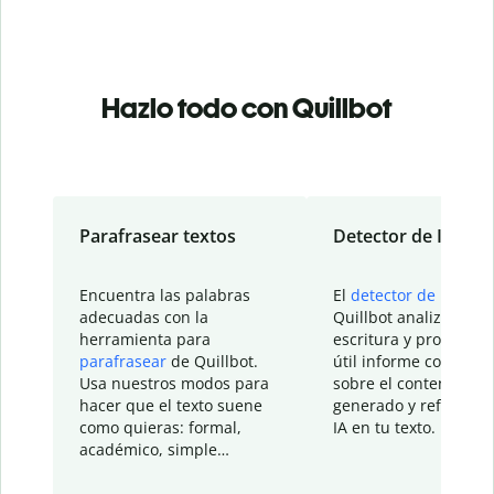
Hazlo todo con Quillbot
Parafrasear textos
Detector de IA
Encuentra las palabras
El
detector de IA
de
adecuadas con la
Quillbot analiza tu
herramienta para
escritura y proporcio
parafrasear
de Quillbot.
útil informe con detal
Usa nuestros modos para
sobre el contenido
hacer que el texto suene
generado y refinado p
como quieras: formal,
IA en tu texto.
académico, simple…