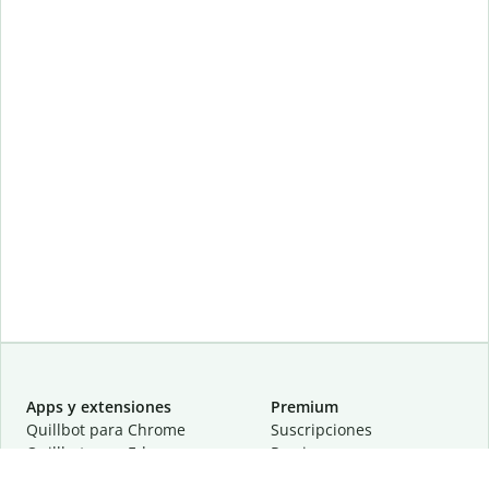
Apps y extensiones
Premium
Quillbot para Chrome
Suscripciones
Quillbot para Edge
Precios
Quillbot para Safari
Para equipos