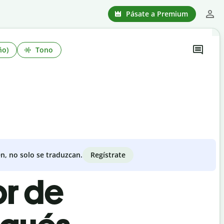
Pásate a Premium
ño)
Tono
Regístrate
n, no solo se traduzcan.
or de