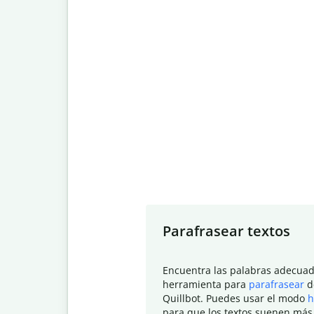
Slide 1 of 7
Parafrasear textos
Encuentra las palabras adecuad
herramienta para
parafrasear
d
Quillbot. Puedes usar el modo
h
para que los textos suenen más