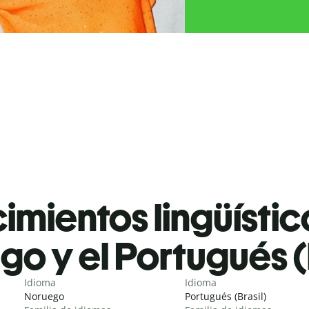
mientos lingüístic
o y el Portugués (
Idioma
Idioma
Noruego
Portugués (Brasil)