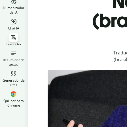
N
Humanizador
(bra
de IA
Chat IA
Traductor
Traduc
(brasi
Resumidor de
textos
Generador de
citas
Quillbot para
Chrome