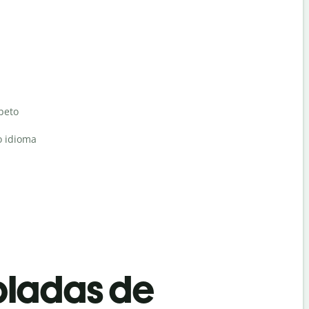
abeto
o idioma
bladas de