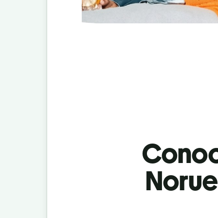
Conoci
Norueg