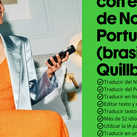
con e
de N
Port
(bras
Quill
Traducir del N
Traducir del P
Traducir en lí
Editar texto y
Traducir texto
Más de 52 idi
Utilizar la IA 
Traducir en un