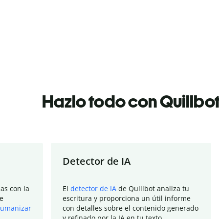
Hazlo todo con Quillbo
Detector de IA
as con la
El
detector de IA
de Quillbot analiza tu
e
escritura y proporciona un útil informe
umanizar
con detalles sobre el contenido generado
y refinado por la IA en tu texto.