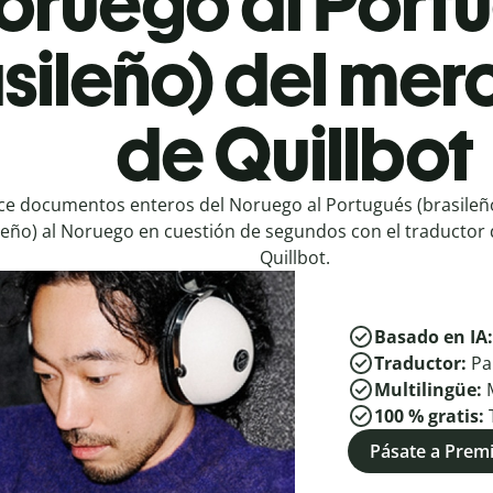
oruego al Port
sileño) del mer
de Quillbot
e documentos enteros del Noruego al Portugués (brasileño
leño) al Noruego en cuestión de segundos con el traductor 
Quillbot.
Basado en IA
Traductor:
Pa
Multilingüe:
100 % gratis:
Pásate a Pre