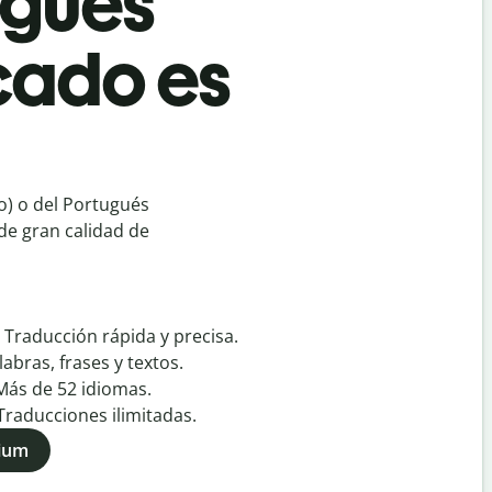
ugués
cado es
) o del Portugués
de gran calidad de
:
Traducción rápida y precisa.
labras, frases y textos.
Más de
52
idiomas.
Traducciones ilimitadas.
mium