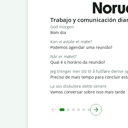
Noru
Slide 1 of 6
Trabajo y comunicación dia
God morgen
Bom dia
Kan vi avtale et møte?
Podemos agendar uma reunião?
Når er møtet?
Qual é o horário da reunião?
Jeg trenger mer tid til å fullføre denne
Preciso de mais tempo para concluir est
La oss diskutere dette senere
Vamos conversar sobre isso mais tarde