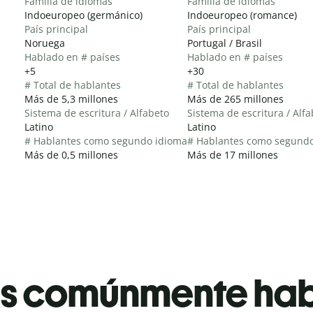
Familia de idiomas
Familia de idiomas
Indoeuropeo (germánico)
Indoeuropeo (romance)
País principal
País principal
Noruega
Portugal / Brasil
Hablado en # países
Hablado en # países
+5
+30
# Total de hablantes
# Total de hablantes
Más de 5,3 millones
Más de 265 millones
Sistema de escritura / Alfabeto
Sistema de escritura / Alf
Latino
Latino
# Hablantes como segundo idioma
# Hablantes como segund
Más de 0,5 millones
Más de 17 millones
es comúnmente ha