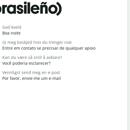
rasileño)
Saludos
God kveld
Hei / Hei
Boa noite
Olá / Olá
Gi meg beskjed hvis du trenger noe
Hvordan h
Entre em contato se precisar de qualquer apoio
Tudo bem
Kan du være så snill å avklare?
Du er vel
Você poderia esclarecer?
De nada
Vennligst send meg en e-post
Unnskyld 
Por favor, envie-me um e-mail
Com licenç
Hvor er de
Onde é o h