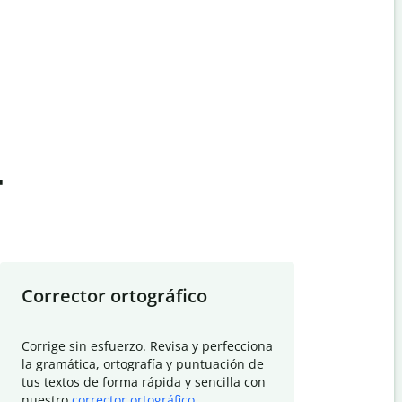
t
Corrector ortográfico
Resumid
Corrige sin esfuerzo. Revisa y perfecciona
Deja que el
la gramática, ortografía y puntuación de
Quillbot si
tus textos de forma rápida y sencilla con
investigació
nuestro
corrector ortográfico
.
electrónico