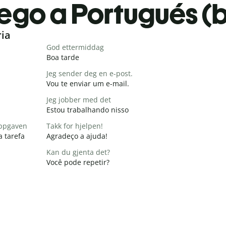
ego a Portugués (b
ria
God ettermiddag
Boa tarde
Jeg sender deg en e-post.
Vou te enviar um e-mail.
Jeg jobber med det
Estou trabalhando nisso
 oppgaven
Takk for hjelpen!
a tarefa
Agradeço a ajuda!
Kan du gjenta det?
Você pode repetir?