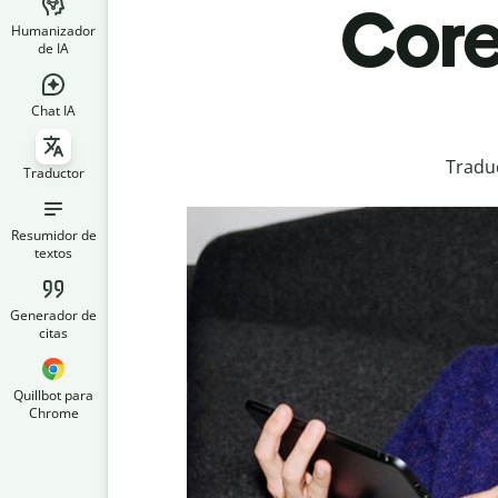
Core
Humanizador
de IA
Chat IA
Traduc
Traductor
Resumidor de
textos
Generador de
citas
Quillbot para
Chrome