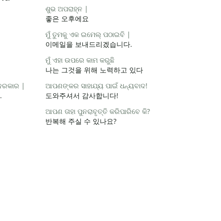
ଶୁଭ ଅପରାହ୍ନ |
좋은 오후에요
ମୁଁ ତୁମକୁ ଏକ ଇମେଲ୍ ପଠାଇବି |
이메일을 보내드리겠습니다.
ମୁଁ ଏହା ଉପରେ କାମ କରୁଛି
나는 그것을 위해 노력하고 있다
 ଦରକାର |
ଆପଣଙ୍କର ସାହାଯ୍ୟ ପାଇଁ ଧନ୍ୟବାଦ!
.
도와주셔서 감사합니다!
ଆପଣ ତାହା ପୁନରାବୃତ୍ତି କରିପାରିବେ କି?
반복해 주실 수 있나요?