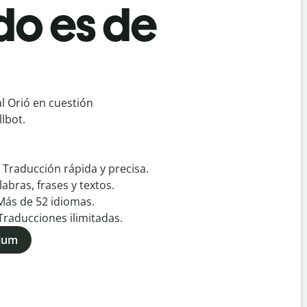
o es de
l Orió en cuestión
lbot.
:
Traducción rápida y precisa.
labras, frases y textos.
Más de
52
idiomas.
Traducciones ilimitadas.
mium