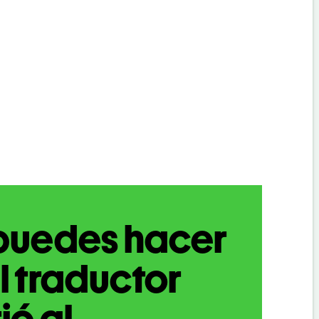
puedes hacer
l traductor
ió al