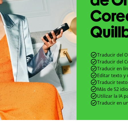
Core
Quill
Traducir del O
Traducir del C
Traducir en lí
Editar texto y
Traducir texto
Más de 52 idi
Utilizar la IA 
Traducir en un