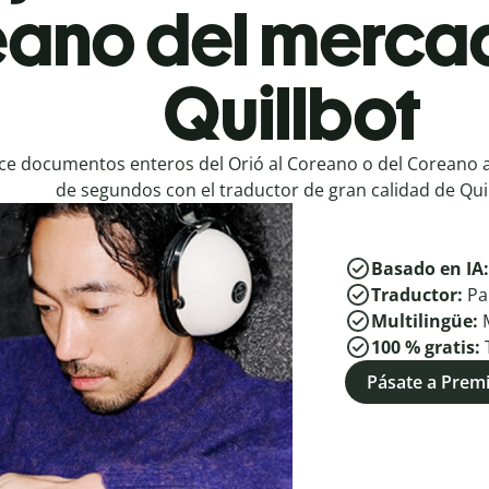
ano del mercad
Quillbot
e documentos enteros del Orió al Coreano o del Coreano a
de segundos con el traductor de gran calidad de Quil
Basado en IA
Traductor:
Pa
Multilingüe:
100 % gratis:
Pásate a Pre