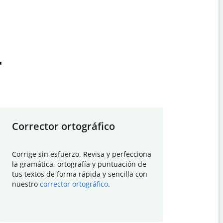
t
Corrector ortográfico
Resumid
Corrige sin esfuerzo. Revisa y perfecciona
Deja que el
la gramática, ortografía y puntuación de
Quillbot si
tus textos de forma rápida y sencilla con
investigació
nuestro
corrector ortográfico
.
electrónico
visión gener