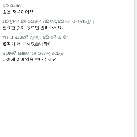
ଶୁଭ ସନ୍ଧ୍ୟା |
ନମସ୍କାର / 
좋은 저녁이에요
안녕 / 안녕
ଯଦି ତୁମର କିଛି ଦରକାର ଅଛି ଦୟାକରି ମୋତେ ଜଣାନ୍ତୁ |
ଆପଣ କେମିତି
필요한 것이 있으면 알려주세요.
어떻게 지내
ଆପଣ ଦୟାକରି ସ୍ପଷ୍ଟ କରିପାରିବେ କି?
ଆପଣ ସ୍ w
명확히 해 주시겠습니까?
천만에요
ଦୟାକରି ମୋତେ ଏକ ଇମେଲ୍ ପଠାନ୍ତୁ |
କ୍ଷମା କରିବେ
나에게 이메일을 보내주세요
실례합니다
ନିକଟତମ ହୋ
가장 가까운