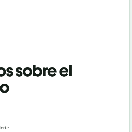
os sobre el
no
Norte