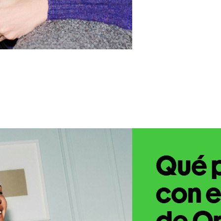
Qué 
con e
de Or