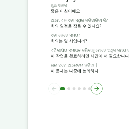
ଶୁଭ ସକାଳ
좋은 아침이에요
ଆମେ ଏକ ସଭା ସ୍ଥିର କରିପାରିବା କି?
회의 일정을 잡을 수 있나요?
ସଭା କେତେ ସମୟ?
회의는 몇 시입니까?
ଏହି କାର୍ଯ୍ୟ ସମାପ୍ତ କରିବାକୁ ମୋତେ ଅଧିକ ସମୟ
이 작업을 완료하려면 시간이 더 필요합니다
ଚାଲ ପରେ ଆଲୋଚନା କରିବା |
이 문제는 나중에 논의하자