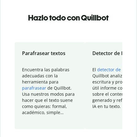
Hazlo todo con Quillbot
Parafrasear textos
Detector de IA
Encuentra las palabras
El
detector de IA
de
adecuadas con la
Quillbot analiza tu
herramienta para
escritura y proporcio
parafrasear
de Quillbot.
útil informe con detal
Usa nuestros modos para
sobre el contenido
hacer que el texto suene
generado y refinado p
como quieras: formal,
IA en tu texto.
académico, simple…