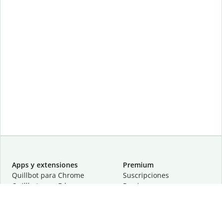
Apps y extensiones
Premium
Quillbot para Chrome
Suscripciones
Quillbot para Edge
Precios
Quillbot para Safari
Para equipos
Quillbot para Android
Afiliación
Quillbot para iOS
Solicita una demostración