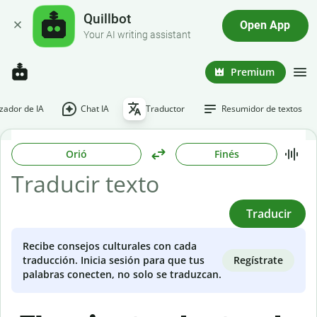
Quillbot
Open App
Your AI writing assistant
Premium
ador de IA
Chat IA
Traductor
Resumidor de textos
Orió
Finés
Traducir
Recibe consejos culturales con cada
Regístrate
traducción. Inicia sesión para que tus
palabras conecten, no solo se traduzcan.