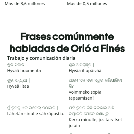
Más de 3,6 millones
Más de 0,5 millones
Frases comúnmente
habladas de Orió a Finés
Slide 1 of 6
Trabajo y comunicación diaria
S
ଶୁଭ ସକାଳ
ଶୁଭ ଅପରାହ୍ନ |
ନ
Hyvää huomenta
Hyvää iltapäivää
H
ଶୁଭ ସନ୍ଧ୍ୟା |
ଆମେ ଏକ ସଭା ସ୍ଥିର କରିପାରିବା
ମ
Hyvää iltaa
କି?
N
Voimmeko sopia
ଶ
tapaamisen?
H
ମୁଁ ତୁମକୁ ଏକ ଇମେଲ୍ ପଠାଇବି |
ଯଦି ତୁମର କିଛି ଦରକାର ଅଛି
i
Lähetän sinulle sähköpostia.
ଦୟାକରି ମୋତେ ଜଣାନ୍ତୁ |
Kerro minulle, jos tarvitset
T
jotain
ହ