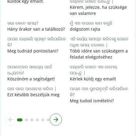
küldök egy emailt.
ଦୟାକରି ମୋତେ ଜଣାନ୍ତୁ |
S
Kérem, jelezze, ha szüksége
van valamire
ହ
I
ସଭା କେତେ ସମୟ?
ମୁଁ ଏହା ଉପରେ କାମ କରୁଛି
Hány órakor van a találkozó?
dolgozom rajta
ବ
ଆପଣ ଦୟାକରି ସ୍ପଷ୍ଟ କରିପାରିବେ
ଏହି କାର୍ଯ୍ୟ ସମାପ୍ତ କରିବାକୁ ମୋତେ
କି?
ଅଧିକ ସମୟ ଦରକାର |
ନ
Meg tudnád pontosítani?
Több időre van szükségem a
H
feladat elvégzéséhez
s
ଆପଣଙ୍କର ସାହାଯ୍ୟ ପାଇଁ
ଦୟାକରି ମୋତେ ଏକ ଇମେଲ୍
ଧନ୍ୟବାଦ!
ପଠାନ୍ତୁ |
Köszönöm a segítséget!
Kérlek küldj egy emailt
ଚାଲ ପରେ ଆଲୋଚନା କରିବା |
ଆପଣ ତାହା ପୁନରାବୃତ୍ତି କରିପାରିବେ
Ezt később beszéljük meg
କି?
Meg tudod ismételni?