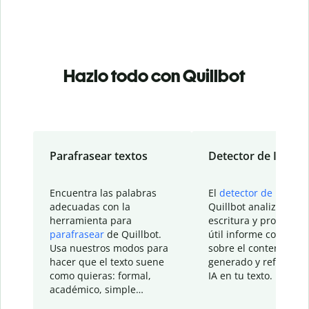
Hazlo todo con Quillbot
Parafrasear textos
Detector de IA
Encuentra las palabras
El
detector de IA
de
adecuadas con la
Quillbot analiza tu
herramienta para
escritura y proporcio
parafrasear
de Quillbot.
útil informe con detal
Usa nuestros modos para
sobre el contenido
hacer que el texto suene
generado y refinado p
como quieras: formal,
IA en tu texto.
académico, simple…