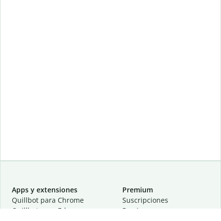
Apps y extensiones
Premium
Quillbot para Chrome
Suscripciones
Quillbot para Edge
Precios
Quillbot para Safari
Para equipos