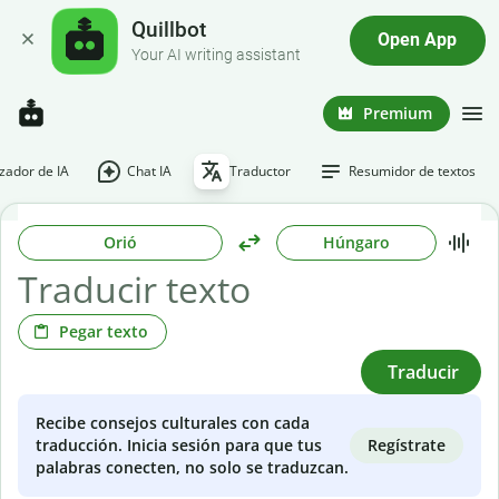
Quillbot
Open App
Your AI writing assistant
Premium
ador de IA
Chat IA
Traductor
Resumidor de textos
Orió
Húngaro
Pegar texto
Traducir
Recibe consejos culturales con cada
Regístrate
traducción. Inicia sesión para que tus
palabras conecten, no solo se traduzcan.