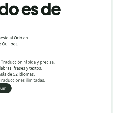
do es de
esio al Orió en
 Quillbot.
:
Traducción rápida y precisa.
labras, frases y textos.
Más de
52
idiomas.
Traducciones ilimitadas.
mium