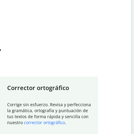
t
Corrector ortográfico
Resumid
Corrige sin esfuerzo. Revisa y perfecciona
Deja que el
la gramática, ortografía y puntuación de
Quillbot si
tus textos de forma rápida y sencilla con
investigació
nuestro
corrector ortográfico
.
electrónico
visión gener