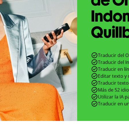
Indon
Quill
Traducir del O
Traducir del I
Traducir en lí
Editar texto y
Traducir texto
Más de 52 idi
Utilizar la IA 
Traducir en un