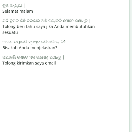
ଶୁଭ ସନ୍ଧ୍ୟା |
ନମସ୍କାର / 
Selamat malam
Halo / Hai
ଯଦି ତୁମର କିଛି ଦରକାର ଅଛି ଦୟାକରି ମୋତେ ଜଣାନ୍ତୁ |
ଆପଣ କେମିତି
Tolong beri tahu saya jika Anda membutuhkan
Apa kabar
sesuatu
ଆପଣ ସ୍ w
ଆପଣ ଦୟାକରି ସ୍ପଷ୍ଟ କରିପାରିବେ କି?
Terima kas
Bisakah Anda menjelaskan?
କ୍ଷମା କରିବେ
ଦୟାକରି ମୋତେ ଏକ ଇମେଲ୍ ପଠାନ୍ତୁ |
Permisi / 
Tolong kirimkan saya email
ନିକଟତମ ହୋ
Dimana hot