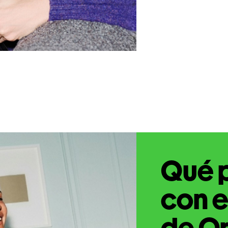
Qué 
con e
de Or