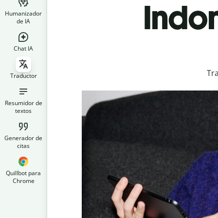
Indo
Humanizador
de IA
Chat IA
Tr
Traductor
Resumidor de
textos
Generador de
citas
Quillbot para
Chrome