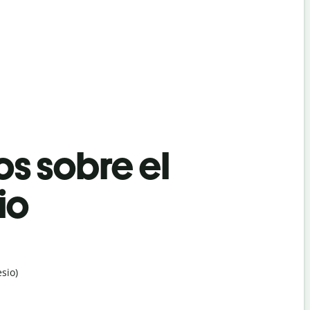
os sobre el
io
sio)