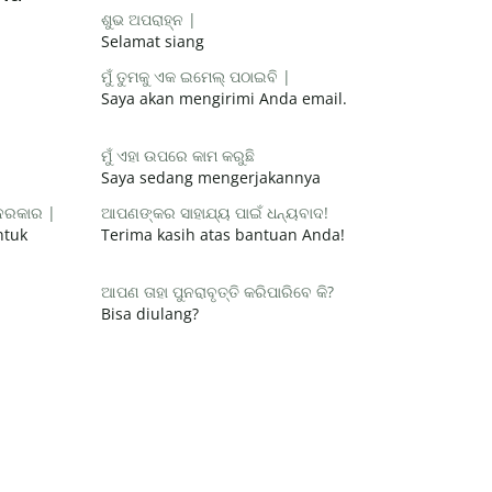
ଶୁଭ ଅପରାହ୍ନ |
Selamat siang
ମୁଁ ତୁମକୁ ଏକ ଇମେଲ୍ ପଠାଇବି |
Saya akan mengirimi Anda email.
ମୁଁ ଏହା ଉପରେ କାମ କରୁଛି
Saya sedang mengerjakannya
 ଦରକାର |
ଆପଣଙ୍କର ସାହାଯ୍ୟ ପାଇଁ ଧନ୍ୟବାଦ!
ntuk
Terima kasih atas bantuan Anda!
ଆପଣ ତାହା ପୁନରାବୃତ୍ତି କରିପାରିବେ କି?
Bisa diulang?