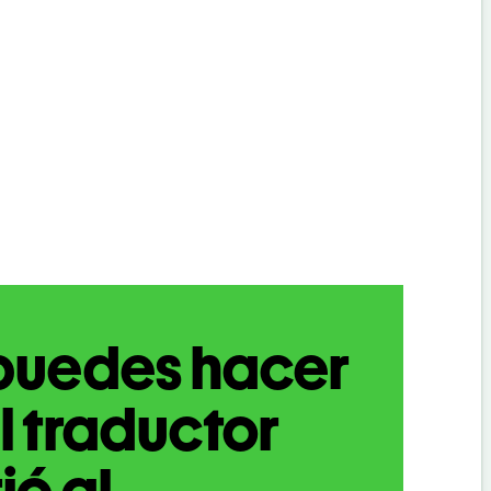
puedes hacer
l traductor
ió al