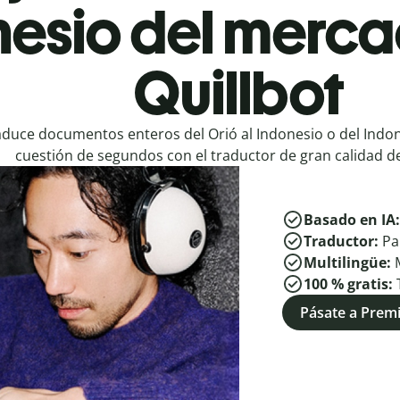
nesio del merca
Quillbot
aduce documentos enteros del Orió al Indonesio o del Indon
cuestión de segundos con el traductor de gran calidad de
Basado en IA
Traductor:
Pa
Multilingüe:
100 % gratis:
Pásate a Pre