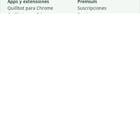
Apps y extensiones
Premium
Quillbot para Chrome
Suscripciones
Quillbot para Edge
Precios
Quillbot para Safari
Para equipos
Quillbot para Android
Afiliación
Quillbot para iOS
Solicita una demostración
Quillbot para Windows
Quillbot para macOS
Quillbot para Word
Herramientas
Empresa
Recursos de escritura
Acerca de
Corrección lingüística
Privacidad
Citas y originalidad
Empleos
Herramientas de IA
Centro de ayuda
Herramientas PDF
Contáctanos
Herramientas para
Recursos
imágenes
Otras herramientas
Herramientas de conversión
Conócenos