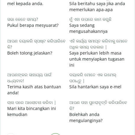
mel kepada anda.
Sila beritahu saya jika anda
A
memerlukan apa-apa
ହ
ସଭା କେତେ ସମୟ?
ମୁଁ ଏହା ଉପରେ କାମ କରୁଛି
Y
Pukul berapa mesyuarat?
Saya sedang
mengusahakannya
ବ
s
ଆପଣ ଦୟାକରି ସ୍ପଷ୍ଟ କରିପାରିବେ
ଏହି କାର୍ଯ୍ୟ ସମାପ୍ତ କରିବାକୁ ମୋତେ
କି?
ଅଧିକ ସମୟ ଦରକାର |
ନ
Boleh tolong jelaskan?
Saya perlukan lebih masa
D
untuk menyiapkan tugasan
ini
ଆପଣଙ୍କର ସାହାଯ୍ୟ ପାଇଁ
ଦୟାକରି ମୋତେ ଏକ ଇମେଲ୍
ଧନ୍ୟବାଦ!
ପଠାନ୍ତୁ |
Terima kasih atas bantuan
Sila hantarkan saya e-mel
anda!
ଚାଲ ପରେ ଆଲୋଚନା କରିବା |
ଆପଣ ତାହା ପୁନରାବୃତ୍ତି କରିପାରିବେ
Mari kita bincangkan ini
କି?
kemudian
Bolehkah anda
mengulanginya?