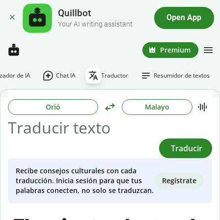
Quillbot
Open App
Your AI writing assistant
Premium
ador de IA
Chat IA
Traductor
Resumidor de textos
Orió
Malayo
Traducir
Recibe consejos culturales con cada
Regístrate
traducción. Inicia sesión para que tus
palabras conecten, no solo se traduzcan.