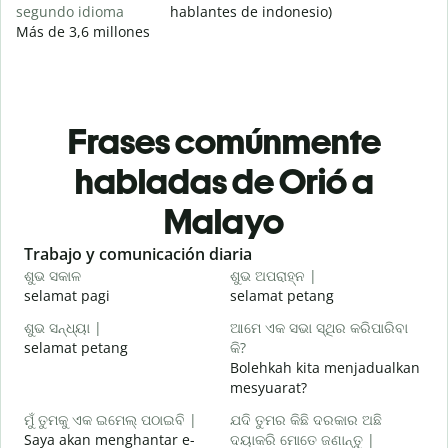
segundo idioma
hablantes de indonesio)
Más de 3,6 millones
Frases comúnmente
habladas de Orió a
Malayo
Slide 1 of 6
Trabajo y comunicación diaria
S
ଶୁଭ ସକାଳ
ଶୁଭ ଅପରାହ୍ନ |
ନ
selamat pagi
selamat petang
H
ଶୁଭ ସନ୍ଧ୍ୟା |
ଆମେ ଏକ ସଭା ସ୍ଥିର କରିପାରିବା
ମ
selamat petang
କି?
n
Bolehkah kita menjadualkan
ଶ
mesyuarat?
S
ମୁଁ ତୁମକୁ ଏକ ଇମେଲ୍ ପଠାଇବି |
ଯଦି ତୁମର କିଛି ଦରକାର ଅଛି
p
Saya akan menghantar e-
ଦୟାକରି ମୋତେ ଜଣାନ୍ତୁ |