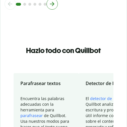
Hazlo todo con Quillbot
Parafrasear textos
Detector de IA
Encuentra las palabras
El
detector de IA
de
adecuadas con la
Quillbot analiza tu
herramienta para
escritura y proporcio
parafrasear
de Quillbot.
útil informe con detal
Usa nuestros modos para
sobre el contenido
hacer que el texto suene
generado y refinado p