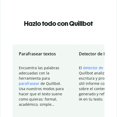
Hazlo todo con Quillbot
Parafrasear textos
Detector de IA
Encuentra las palabras
El
detector de IA
de
adecuadas con la
Quillbot analiza tu
herramienta para
escritura y proporcio
parafrasear
de Quillbot.
útil informe con detal
Usa nuestros modos para
sobre el contenido
hacer que el texto suene
generado y refinado p
como quieras: formal,
IA en tu texto.
académico, simple…