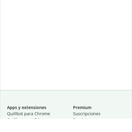
Apps y extensiones
Premium
Quillbot para Chrome
Suscripciones
Quillbot para Edge
Precios
Quillbot para Safari
Para equipos