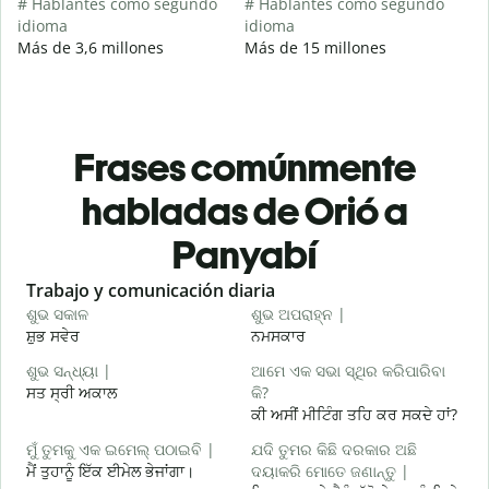
# Hablantes como segundo
# Hablantes como segundo
idioma
idioma
Más de 3,6 millones
Más de 15 millones
Frases comúnmente
habladas de Orió a
Panyabí
Slide 1 of 6
Trabajo y comunicación diaria
S
ଶୁଭ ସକାଳ
ଶୁଭ ଅପରାହ୍ନ |
ନ
ਸ਼ੁਭ ਸਵੇਰ
ਨਮਸਕਾਰ
ਹ
ଶୁଭ ସନ୍ଧ୍ୟା |
ଆମେ ଏକ ସଭା ସ୍ଥିର କରିପାରିବା
ମ
ਸਤ ਸ੍ਰੀ ਅਕਾਲ
କି?
ਮ
ਕੀ ਅਸੀਂ ਮੀਟਿੰਗ ਤਹਿ ਕਰ ਸਕਦੇ ਹਾਂ?
ଶ
ମୁଁ ତୁମକୁ ଏକ ଇମେଲ୍ ପଠାଇବି |
ଯଦି ତୁମର କିଛି ଦରକାର ଅଛି
ਸ
ਮੈਂ ਤੁਹਾਨੂੰ ਇੱਕ ਈਮੇਲ ਭੇਜਾਂਗਾ।
ଦୟାକରି ମୋତେ ଜଣାନ୍ତୁ |