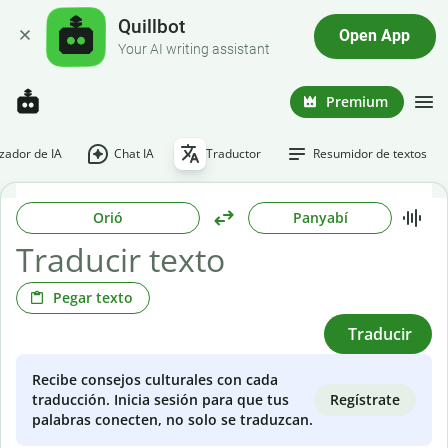
Quillbot
Open App
Your AI writing assistant
Premium
ador de IA
Chat IA
Traductor
Resumidor de textos
Orió
Panyabí
Pegar texto
Traducir
Recibe consejos culturales con cada
Regístrate
traducción. Inicia sesión para que tus
palabras conecten, no solo se traduzcan.