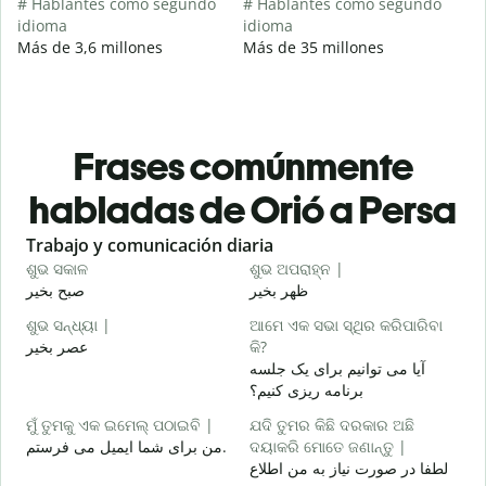
# Hablantes como segundo
# Hablantes como segundo
idioma
idioma
Más de 3,6 millones
Más de 35 millones
Frases comúnmente
habladas de Orió a Persa
Slide 1 of 6
Trabajo y comunicación diaria
S
ଶୁଭ ସକାଳ
ଶୁଭ ଅପରାହ୍ନ |
ନ
م
ظهر بخیر
صبح بخیر
ଶୁଭ ସନ୍ଧ୍ୟା |
ଆମେ ଏକ ସଭା ସ୍ଥିର କରିପାରିବା
ମ
عصر بخیر
କି?
ت
آیا می توانیم برای یک جلسه
ଶ
برنامه ریزی کنیم؟
ر
ମୁଁ ତୁମକୁ ଏକ ଇମେଲ୍ ପଠାଇବି |
ଯଦି ତୁମର କିଛି ଦରକାର ଅଛି
من برای شما ایمیل می فرستم.
ଦୟାକରି ମୋତେ ଜଣାନ୍ତୁ |
د
لطفا در صورت نیاز به من اطلاع