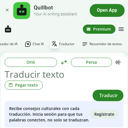
Quillbot
Open App
Your AI writing assistant
Premium
ador de IA
Chat IA
Traductor
Resumidor de textos
Orió
Persa
Pegar texto
Traducir
Recibe consejos culturales con cada
Regístrate
traducción. Inicia sesión para que tus
palabras conecten, no solo se traduzcan.