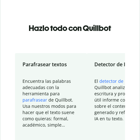
Hazlo todo con Quillbot
Parafrasear textos
Detector de IA
Encuentra las palabras
El
detector de IA
de
adecuadas con la
Quillbot analiza tu
herramienta para
escritura y proporcio
parafrasear
de Quillbot.
útil informe con detal
Usa nuestros modos para
sobre el contenido
hacer que el texto suene
generado y refinado p
como quieras: formal,
IA en tu texto.
académico, simple…