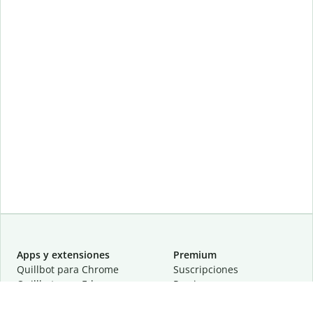
Apps y extensiones
Premium
Quillbot para Chrome
Suscripciones
Quillbot para Edge
Precios
Quillbot para Safari
Para equipos