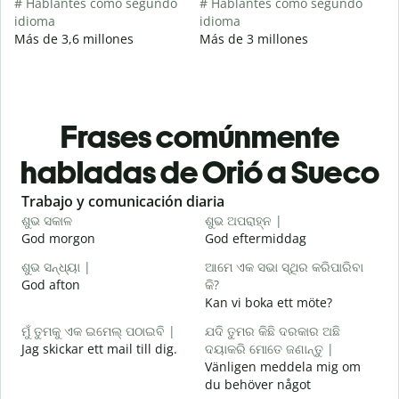
# Hablantes como segundo
# Hablantes como segundo
idioma
idioma
Más de 3,6 millones
Más de 3 millones
Frases comúnmente
habladas de Orió a Sueco
Slide 1 of 6
Trabajo y comunicación diaria
S
ଶୁଭ ସକାଳ
ଶୁଭ ଅପରାହ୍ନ |
ନ
God morgon
God eftermiddag
H
ଶୁଭ ସନ୍ଧ୍ୟା |
ଆମେ ଏକ ସଭା ସ୍ଥିର କରିପାରିବା
ମ
God afton
କି?
J
Kan vi boka ett möte?
ଶ
ମୁଁ ତୁମକୁ ଏକ ଇମେଲ୍ ପଠାଇବି |
ଯଦି ତୁମର କିଛି ଦରକାର ଅଛି
G
Jag skickar ett mail till dig.
ଦୟାକରି ମୋତେ ଜଣାନ୍ତୁ |
Vänligen meddela mig om
D
du behöver något