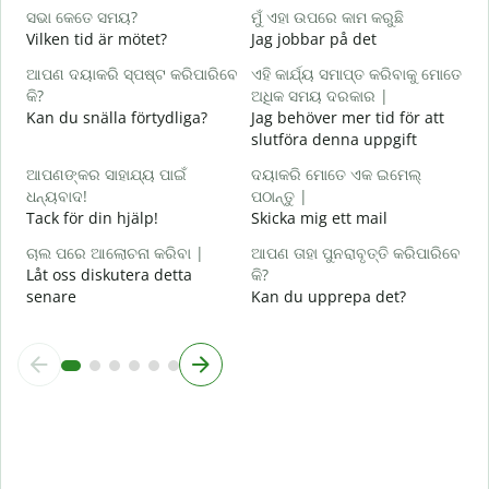
ହ
ସଭା କେତେ ସମୟ?
ମୁଁ ଏହା ଉପରେ କାମ କରୁଛି
J
Vilken tid är mötet?
Jag jobbar på det
ବ
ଆପଣ ଦୟାକରି ସ୍ପଷ୍ଟ କରିପାରିବେ
ଏହି କାର୍ଯ୍ୟ ସମାପ୍ତ କରିବାକୁ ମୋତେ
A
କି?
ଅଧିକ ସମୟ ଦରକାର |
Kan du snälla förtydliga?
Jag behöver mer tid för att
ନ
slutföra denna uppgift
V
ଆପଣଙ୍କର ସାହାଯ୍ୟ ପାଇଁ
ଦୟାକରି ମୋତେ ଏକ ଇମେଲ୍
ଧନ୍ୟବାଦ!
ପଠାନ୍ତୁ |
Tack för din hjälp!
Skicka mig ett mail
ଚାଲ ପରେ ଆଲୋଚନା କରିବା |
ଆପଣ ତାହା ପୁନରାବୃତ୍ତି କରିପାରିବେ
Låt oss diskutera detta
କି?
senare
Kan du upprepa det?