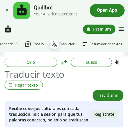
Quillbot
Open App
Your AI writing assistant
Premium
ador de IA
Chat IA
Traductor
Resumidor de textos
Orió
Sueco
Pegar texto
Traducir
Recibe consejos culturales con cada
Regístrate
traducción. Inicia sesión para que tus
palabras conecten, no solo se traduzcan.