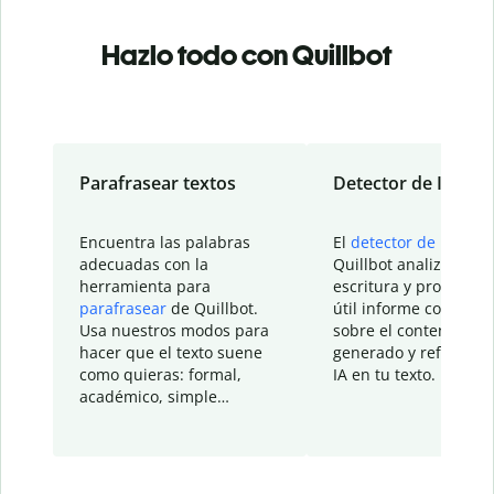
Hazlo todo con Quillbot
Parafrasear textos
Detector de IA
Encuentra las palabras
El
detector de IA
de
adecuadas con la
Quillbot analiza tu
herramienta para
escritura y proporcio
parafrasear
de Quillbot.
útil informe con detal
Usa nuestros modos para
sobre el contenido
hacer que el texto suene
generado y refinado p
como quieras: formal,
IA en tu texto.
académico, simple…