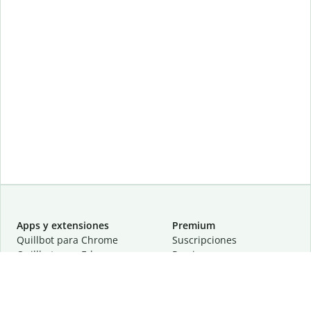
Apps y extensiones
Premium
Quillbot para Chrome
Suscripciones
Quillbot para Edge
Precios
Quillbot para Safari
Para equipos
Quillbot para Android
Afiliación
Quillbot para iOS
Solicita una demostración