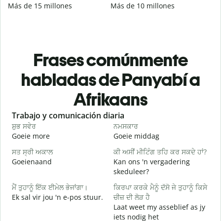
Más de 15 millones
Más de 10 millones
Frases comúnmente
habladas de Panyabí a
Afrikaans
Slide 1 of 6
Trabajo y comunicación diaria
S
ਸ਼ੁਭ ਸਵੇਰ
ਨਮਸਕਾਰ
ਹ
Goeie more
Goeie middag
H
ਸਤ ਸ੍ਰੀ ਅਕਾਲ
ਕੀ ਅਸੀਂ ਮੀਟਿੰਗ ਤਹਿ ਕਰ ਸਕਦੇ ਹਾਂ?
ਮ
Goeienaand
Kan ons 'n vergadering
M
skeduleer?
ਸ
ਮੈਂ ਤੁਹਾਨੂੰ ਇੱਕ ਈਮੇਲ ਭੇਜਾਂਗਾ।
ਕਿਰਪਾ ਕਰਕੇ ਮੈਨੂੰ ਦੱਸੋ ਜੇ ਤੁਹਾਨੂੰ ਕਿਸੇ
G
Ek sal vir jou 'n e-pos stuur.
ਚੀਜ਼ ਦੀ ਲੋੜ ਹੈ
ਤ
Laat weet my asseblief as jy
J
iets nodig het