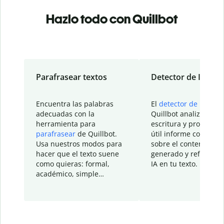
Hazlo todo con Quillbot
Parafrasear textos
Detector de IA
Encuentra las palabras
El
detector de IA
de
adecuadas con la
Quillbot analiza tu
herramienta para
escritura y proporcio
parafrasear
de Quillbot.
útil informe con detal
Usa nuestros modos para
sobre el contenido
hacer que el texto suene
generado y refinado p
como quieras: formal,
IA en tu texto.
académico, simple…