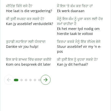
ਹ
ਮੀਟਿੰਗ ਕਿੰਨੇ ਵਜੇ ਹੈ?
ਮੈਂ ਇਸ 'ਤੇ ਕੰਮ ਕਰ ਰਿਹਾ ਹਾਂ
J
Hoe laat is die vergadering?
Ek werk daaraan
ਅ
ਕੀ ਤੁਸੀਂ ਸਪਸ਼ਟ ਕਰ ਸਕਦੇ ਹੋ?
ਮੈਨੂੰ ਇਸ ਕੰਮ ਨੂੰ ਪੂਰਾ ਕਰਨ ਲਈ ਹੋਰ
T
Kan jy asseblief verduidelik?
ਸਮਾਂ ਚਾਹੀਦਾ ਹੈ
Ek het meer tyd nodig om
ਨ
hierdie taak te voltooi
W
ਤੁਹਾਡੀ ਸਹਾਇਤਾ ਲਈ ਧੰਨਵਾਦ!
ਕਿਰਪਾ ਕਰਕੇ ਮੈਨੂੰ ਇੱਕ ਈਮੇਲ ਭੇਜੋ
Dankie vir jou hulp!
Stuur asseblief vir my 'n e-
pos
ਇਸ ਬਾਰੇ ਬਾਅਦ ਵਿੱਚ ਚਰਚਾ ਕਰੀਏ
ਕੀ ਤੁਸੀਂ ਇਸ ਨੂੰ ਦੁਹਰਾ ਸਕਦੇ ਹੋ?
Kom ons bespreek dit later
Kan jy dit herhaal?