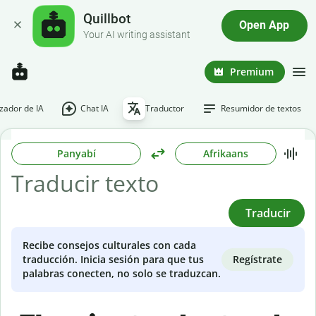
Quillbot
Open App
Your AI writing assistant
Premium
ador de IA
Chat IA
Traductor
Resumidor de textos
Panyabí
Afrikaans
Traducir
Recibe consejos culturales con cada
Regístrate
traducción. Inicia sesión para que tus
palabras conecten, no solo se traduzcan.