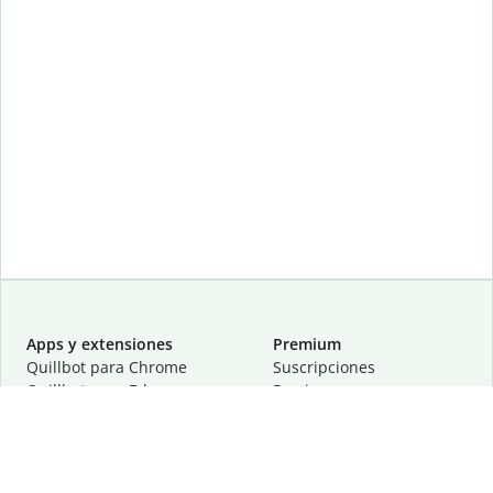
Apps y extensiones
Premium
Quillbot para Chrome
Suscripciones
Quillbot para Edge
Precios
Quillbot para Safari
Para equipos
Quillbot para Android
Afiliación
Quillbot para iOS
Solicita una demostración
Quillbot para Windows