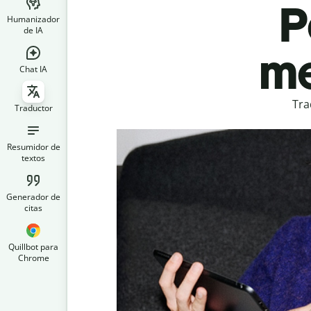
P
Humanizador
de IA
me
Chat IA
Tra
Traductor
Resumidor de
textos
Generador de
citas
Quillbot para
Chrome