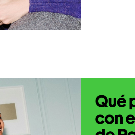
Qué 
con e
de Pa