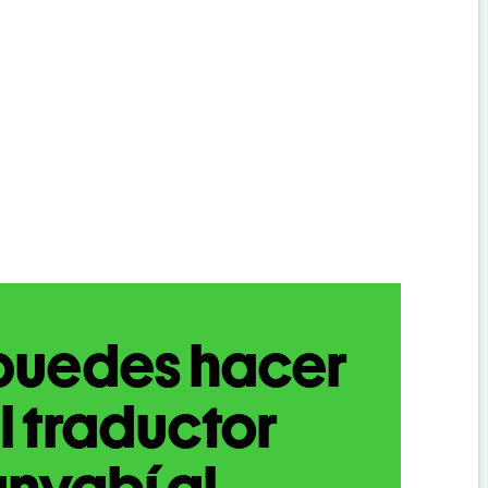
puedes hacer
l traductor
nyabí al