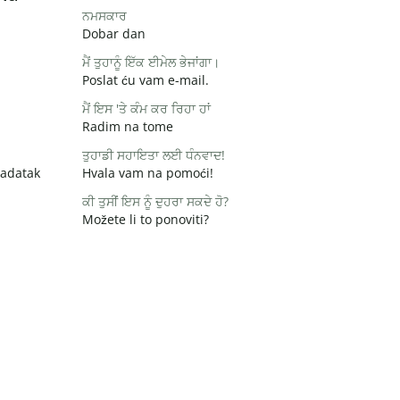
ਨਮਸਕਾਰ
Dobar dan
ਮੈਂ ਤੁਹਾਨੂੰ ਇੱਕ ਈਮੇਲ ਭੇਜਾਂਗਾ।
Poslat ću vam e-mail.
ਮੈਂ ਇਸ 'ਤੇ ਕੰਮ ਕਰ ਰਿਹਾ ਹਾਂ
Radim na tome
ਤੁਹਾਡੀ ਸਹਾਇਤਾ ਲਈ ਧੰਨਵਾਦ!
zadatak
Hvala vam na pomoći!
ਕੀ ਤੁਸੀਂ ਇਸ ਨੂੰ ਦੁਹਰਾ ਸਕਦੇ ਹੋ?
Možete li to ponoviti?