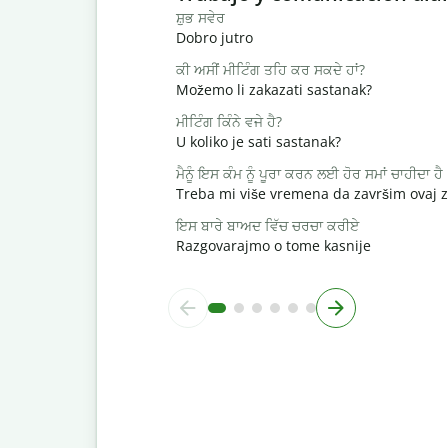
ਸ਼ੁਭ ਸਵੇਰ
Dobro jutro
ਕੀ ਅਸੀਂ ਮੀਟਿੰਗ ਤਹਿ ਕਰ ਸਕਦੇ ਹਾਂ?
Možemo li zakazati sastanak?
ਮੀਟਿੰਗ ਕਿੰਨੇ ਵਜੇ ਹੈ?
U koliko je sati sastanak?
ਮੈਨੂੰ ਇਸ ਕੰਮ ਨੂੰ ਪੂਰਾ ਕਰਨ ਲਈ ਹੋਰ ਸਮਾਂ ਚਾਹੀਦਾ ਹੈ
Treba mi više vremena da završim ovaj 
ਇਸ ਬਾਰੇ ਬਾਅਦ ਵਿੱਚ ਚਰਚਾ ਕਰੀਏ
Razgovarajmo o tome kasnije