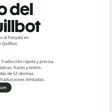
o del
illbot
o al Panyabí en
 Quillbot.
:
Traducción rápida y precisa.
labras, frases y textos.
Más de
52
idiomas.
Traducciones ilimitadas.
mium