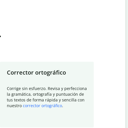
t
Corrector ortográfico
Resumid
Corrige sin esfuerzo. Revisa y perfecciona
Deja que el
la gramática, ortografía y puntuación de
Quillbot si
tus textos de forma rápida y sencilla con
investigació
nuestro
corrector ortográfico
.
electrónico
visión gener