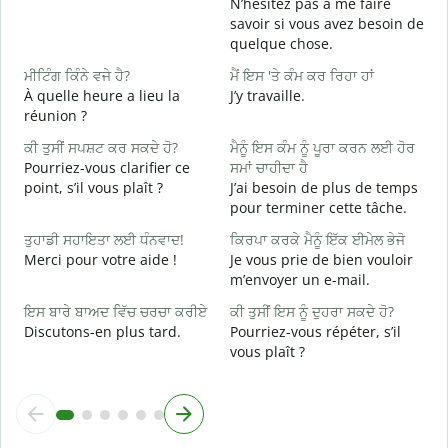
N’hésitez pas à me faire
ਤ
savoir si vous avez besoin de
V
quelque chose.
ਹ
ਮੀਟਿੰਗ ਕਿੰਨੇ ਵਜੇ ਹੈ?
ਮੈਂ ਇਸ 'ਤੇ ਕੰਮ ਕਰ ਰਿਹਾ ਹਾਂ
O
À quelle heure a lieu la
J’y travaille.
réunion ?
ਅ
A
ਕੀ ਤੁਸੀਂ ਸਪਸ਼ਟ ਕਰ ਸਕਦੇ ਹੋ?
ਮੈਨੂੰ ਇਸ ਕੰਮ ਨੂੰ ਪੂਰਾ ਕਰਨ ਲਈ ਹੋਰ
Pourriez-vous clarifier ce
ਸਮਾਂ ਚਾਹੀਦਾ ਹੈ
ਨ
point, s’il vous plaît ?
J’ai besoin de plus de temps
O
pour terminer cette tâche.
?
ਤੁਹਾਡੀ ਸਹਾਇਤਾ ਲਈ ਧੰਨਵਾਦ!
ਕਿਰਪਾ ਕਰਕੇ ਮੈਨੂੰ ਇੱਕ ਈਮੇਲ ਭੇਜੋ
Merci pour votre aide !
Je vous prie de bien vouloir
m’envoyer un e-mail.
ਇਸ ਬਾਰੇ ਬਾਅਦ ਵਿੱਚ ਚਰਚਾ ਕਰੀਏ
ਕੀ ਤੁਸੀਂ ਇਸ ਨੂੰ ਦੁਹਰਾ ਸਕਦੇ ਹੋ?
Discutons-en plus tard.
Pourriez-vous répéter, s’il
vous plaît ?