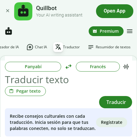
Quillbot
Open App
Your AI writing assistant
Premium
ador de IA
Chat IA
Traductor
Resumidor de textos
Panyabí
Francés
Pegar texto
Traducir
Recibe consejos culturales con cada
Regístrate
traducción. Inicia sesión para que tus
palabras conecten, no solo se traduzcan.