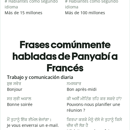
# Hablantes como segundo
# Hablantes como segundo
idioma
idioma
Más de 15 millones
Más de 100 millones
Frases comúnmente
habladas de Panyabí a
Francés
Slide 1 of 6
Trabajo y comunicación diaria
S
ਸ਼ੁਭ ਸਵੇਰ
ਨਮਸਕਾਰ
ਹ
Bonjour
Bon après-midi
B
ਸਤ ਸ੍ਰੀ ਅਕਾਲ
ਕੀ ਅਸੀਂ ਮੀਟਿੰਗ ਤਹਿ ਕਰ ਸਕਦੇ ਹਾਂ?
Bonne soirée
Pouvons-nous planifier une
ਮ
réunion ?
J
ਮੈਂ ਤੁਹਾਨੂੰ ਇੱਕ ਈਮੇਲ ਭੇਜਾਂਗਾ।
ਕਿਰਪਾ ਕਰਕੇ ਮੈਨੂੰ ਦੱਸੋ ਜੇ ਤੁਹਾਨੂੰ ਕਿਸੇ
ਸ
Je vous enverrai un e-mail.
ਚੀਜ਼ ਦੀ ਲੋੜ ਹੈ
B