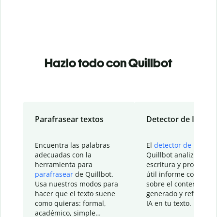
Hazlo todo con Quillbot
Parafrasear textos
Detector de IA
Encuentra las palabras
El
detector de IA
de
adecuadas con la
Quillbot analiza tu
herramienta para
escritura y proporcio
parafrasear
de Quillbot.
útil informe con detal
Usa nuestros modos para
sobre el contenido
hacer que el texto suene
generado y refinado p
como quieras: formal,
IA en tu texto.
académico, simple…