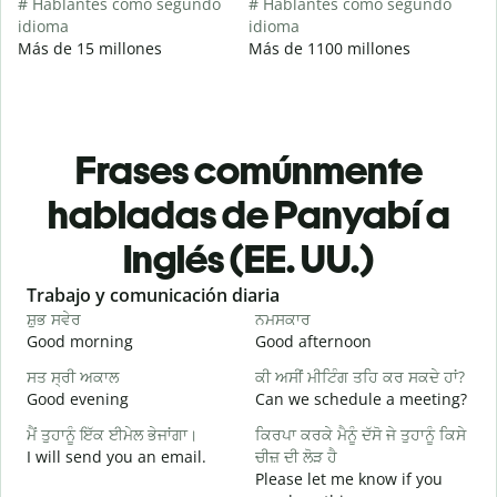
# Hablantes como segundo
# Hablantes como segundo
idioma
idioma
Más de 15 millones
Más de 1100 millones
Frases comúnmente
habladas de Panyabí a
Inglés (EE. UU.)
Slide 1 of 6
Trabajo y comunicación diaria
S
ਸ਼ੁਭ ਸਵੇਰ
ਨਮਸਕਾਰ
ਹ
Good morning
Good afternoon
H
ਸਤ ਸ੍ਰੀ ਅਕਾਲ
ਕੀ ਅਸੀਂ ਮੀਟਿੰਗ ਤਹਿ ਕਰ ਸਕਦੇ ਹਾਂ?
ਮ
Good evening
Can we schedule a meeting?
M
ਮੈਂ ਤੁਹਾਨੂੰ ਇੱਕ ਈਮੇਲ ਭੇਜਾਂਗਾ।
ਕਿਰਪਾ ਕਰਕੇ ਮੈਨੂੰ ਦੱਸੋ ਜੇ ਤੁਹਾਨੂੰ ਕਿਸੇ
ਸ
I will send you an email.
ਚੀਜ਼ ਦੀ ਲੋੜ ਹੈ
G
Please let me know if you
e