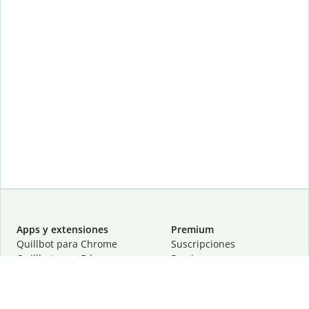
Apps y extensiones
Premium
Quillbot para Chrome
Suscripciones
Quillbot para Edge
Precios
Quillbot para Safari
Para equipos
Quillbot para Android
Afiliación
Quillbot para iOS
Solicita una demostración