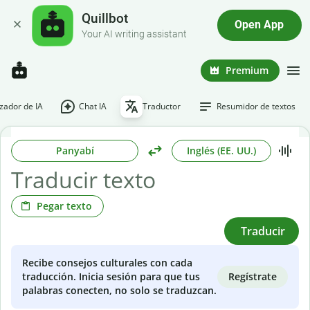
Quillbot
Open App
Your AI writing assistant
Premium
ador de IA
Chat IA
Traductor
Resumidor de textos
Panyabí
Inglés (EE. UU.)
Pegar texto
Traducir
Recibe consejos culturales con cada
Regístrate
traducción. Inicia sesión para que tus
palabras conecten, no solo se traduzcan.