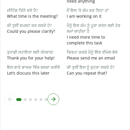
need anything
ਤ
ਮੀਟਿੰਗ ਕਿੰਨੇ ਵਜੇ ਹੈ?
ਮੈਂ ਇਸ 'ਤੇ ਕੰਮ ਕਰ ਰਿਹਾ ਹਾਂ
Y
What time is the meeting?
I am working on it
ਹ
ਕੀ ਤੁਸੀਂ ਸਪਸ਼ਟ ਕਰ ਸਕਦੇ ਹੋ?
ਮੈਨੂੰ ਇਸ ਕੰਮ ਨੂੰ ਪੂਰਾ ਕਰਨ ਲਈ ਹੋਰ
Y
Could you please clarify?
ਸਮਾਂ ਚਾਹੀਦਾ ਹੈ
ਅ
I need more time to
complete this task
ਨ
ਤੁਹਾਡੀ ਸਹਾਇਤਾ ਲਈ ਧੰਨਵਾਦ!
ਕਿਰਪਾ ਕਰਕੇ ਮੈਨੂੰ ਇੱਕ ਈਮੇਲ ਭੇਜੋ
W
Thank you for your help!
Please send me an email
ਇਸ ਬਾਰੇ ਬਾਅਦ ਵਿੱਚ ਚਰਚਾ ਕਰੀਏ
ਕੀ ਤੁਸੀਂ ਇਸ ਨੂੰ ਦੁਹਰਾ ਸਕਦੇ ਹੋ?
Let’s discuss this later
Can you repeat that?