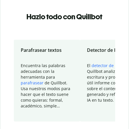
Hazlo todo con Quillbot
Parafrasear textos
Detector de IA
Encuentra las palabras
El
detector de IA
de
adecuadas con la
Quillbot analiza tu
herramienta para
escritura y proporcio
parafrasear
de Quillbot.
útil informe con detal
Usa nuestros modos para
sobre el contenido
hacer que el texto suene
generado y refinado p
como quieras: formal,
IA en tu texto.
académico, simple…