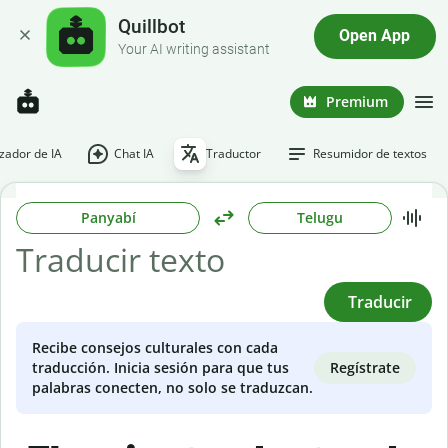
Quillbot
Open App
Your AI writing assistant
Premium
ador de IA
Chat IA
Traductor
Resumidor de textos
Panyabí
Telugu
Traducir
Recibe consejos culturales con cada
Regístrate
traducción. Inicia sesión para que tus
palabras conecten, no solo se traduzcan.