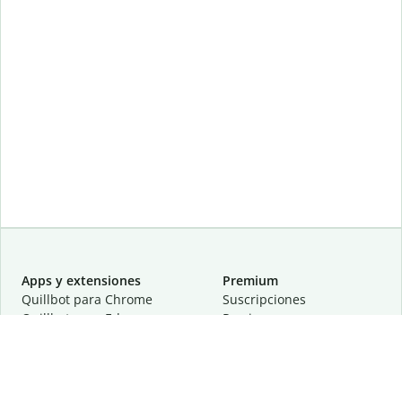
Apps y extensiones
Premium
Quillbot para Chrome
Suscripciones
Quillbot para Edge
Precios
Quillbot para Safari
Para equipos
Quillbot para Android
Afiliación
Quillbot para iOS
Solicita una demostración
Quillbot para Windows