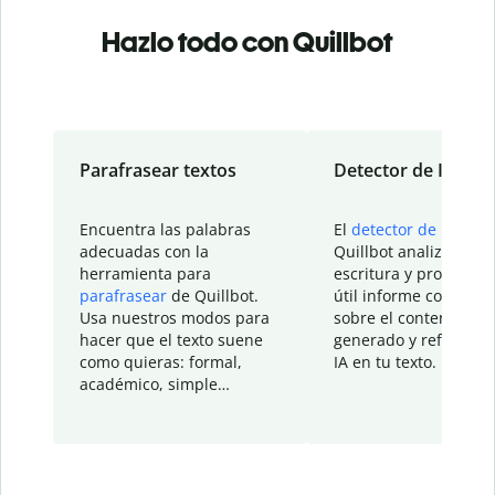
Hazlo todo con Quillbot
Parafrasear textos
Detector de IA
Encuentra las palabras
El
detector de IA
de
adecuadas con la
Quillbot analiza tu
herramienta para
escritura y proporcio
parafrasear
de Quillbot.
útil informe con detal
Usa nuestros modos para
sobre el contenido
hacer que el texto suene
generado y refinado p
como quieras: formal,
IA en tu texto.
académico, simple…